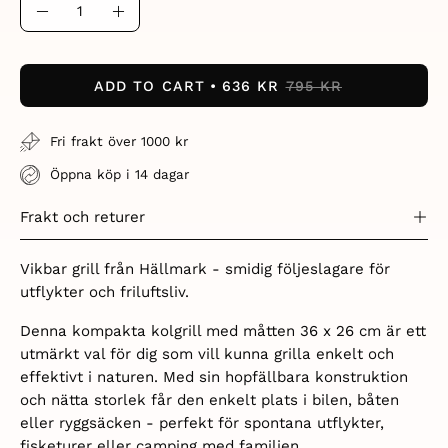
Quantity
Decrease
Increase
Quantity
Quantity
ADD TO CART
636 KR
795 KR
Fri frakt över 1000 kr
Öppna köp i 14 dagar
Frakt och returer
Vikbar grill från Hällmark - smidig följeslagare för
utflykter och friluftsliv.
Denna kompakta kolgrill med måtten 36 x 26 cm är ett
utmärkt val för dig som vill kunna grilla enkelt och
effektivt i naturen. Med sin hopfällbara konstruktion
och nätta storlek får den enkelt plats i bilen, båten
eller ryggsäcken - perfekt för spontana utflykter,
fisketurer eller camping med familjen.