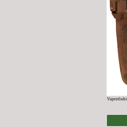
E
2
,
9
9
5
K
R
Vapenfodra