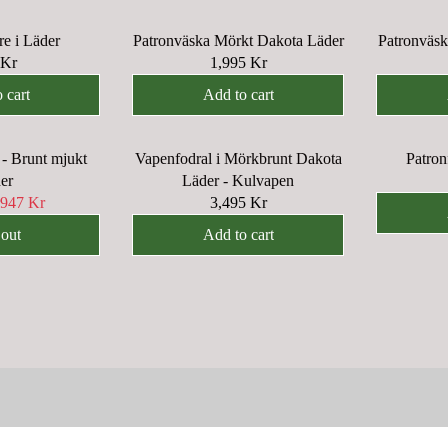
re i Läder
Patronväska Mörkt Dakota Läder
Patronväsk
 Kr
1,995 Kr
R
E
 cart
Add to cart
G
U
- Brunt mjukt
Vapenfodral i Mörkbrunt Dakota
Patron
L
er
Läder - Kulvapen
A
947 Kr
3,495 Kr
R
R
P
E
 out
Add to cart
R
G
I
U
C
L
E
A
1
R
,
P
9
R
9
I
5
C
K