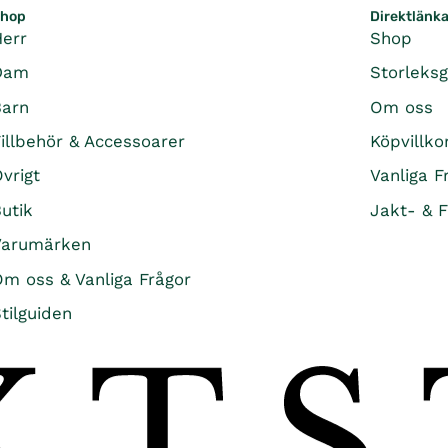
E
hop
Direktlänk
R
3
Herr
Shop
,
Dam
Storleks
4
9
Barn
Om oss
5
K
illbehör & Accessoarer
Köpvillko
R
vrigt
Vanliga F
utik
Jakt- & F
Varumärken
m oss & Vanliga Frågor
tilguiden