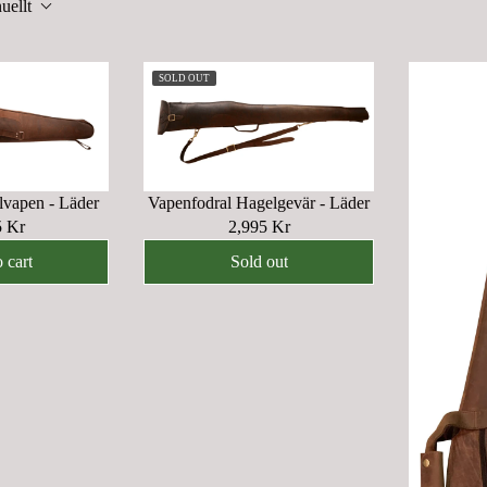
uellt
SOLD OUT
lvapen - Läder
Vapenfodral Hagelgevär - Läder
5 Kr
2,995 Kr
R
E
 cart
Sold out
G
U
L
A
R
P
R
I
C