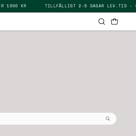
 ÖVER 1000 KR
TILLFÄLLIGT 2-5 DAGAR LEV.TI
OPEN CAR
Open
search
bar