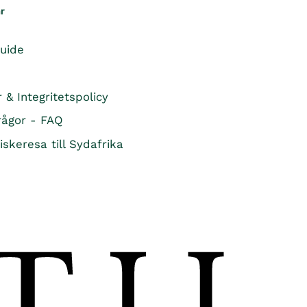
6
ar
R
R
9
5
guide
K
R
r & Integritetspolicy
rågor - FAQ
iskeresa till Sydafrika