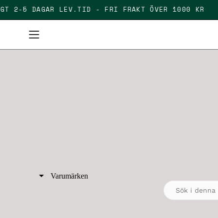
Skip
ÄLLIGT 2-5 DAGAR LEV.TID - FRI FRAKT ÖVER 1000 K
to
content
Open
navigation
menu
Varumärken