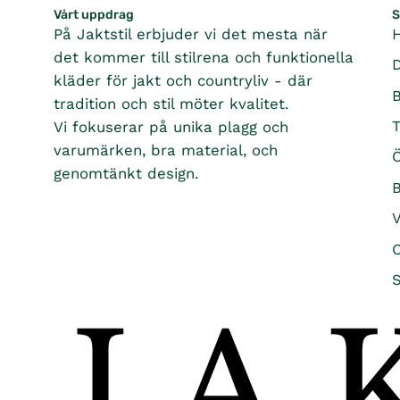
E
Vårt uppdrag
S
1
På Jaktstil erbjuder vi det mesta när
,
det kommer till stilrena och funktionella
8
kläder för jakt och countryliv - där
9
tradition och stil möter kvalitet.
5
K
T
Vi fokuserar på unika plagg och
R
varumärken, bra material, och
Ö
,
genomtänkt design.
N
B
O
W
O
O
N
S
S
A
L
E
F
O
R