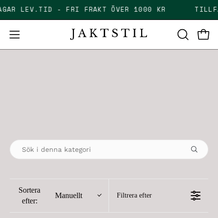
Skip
DAGAR LEV.TID - FRI FRAKT ÖVER 1000 KR
TIL
to
content
Open
Open
OPEN
SEARCH
navigation
BAR
menu
Sortera
Manuellt
Filtrera efter
efter: