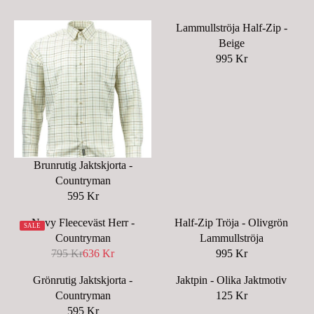
Lammullströja Half-Zip -
Beige
995 Kr
R
E
G
U
L
A
R
Brunrutig Jaktskjorta -
P
Countryman
R
595 Kr
R
I
E
C
Navy Fleeceväst Herr -
Half-Zip Tröja - Olivgrön
SALE
G
E
Countryman
Lammullströja
U
9
795 Kr
636 Kr
995 Kr
R
R
L
9
E
E
A
Grönrutig Jaktskjorta -
Jaktpin - Olika Jaktmotiv
5
G
G
R
Countryman
125 Kr
K
R
U
U
P
595 Kr
R