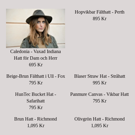
Hopvikbar Fälthatt - Perth
895 Kr
R
E
G
U
L
Caledonia - Vaxad Indiana
A
Hatt för Dam och Herr
R
695 Kr
R
P
E
R
Beige-Brun Fälthatt i Ull - Fox
Blaser Straw Hat - Stråhatt
G
I
795 Kr
995 Kr
R
R
U
C
E
E
L
E
HunTec Bucket Hat -
Panmure Canvas - Vikbar Hatt
G
G
A
8
Safarihatt
795 Kr
R
U
U
R
9
795 Kr
R
E
L
L
P
5
E
G
A
A
Brun Hatt - Richmond
Olivgrön Hatt - Richmond
R
K
G
U
R
R
1,095 Kr
1,095 Kr
I
R
R
R
U
L
P
P
C
E
E