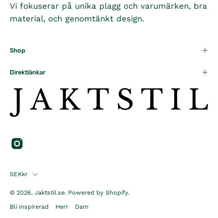
5
8
R
Vi fokuserar på unika plagg och varumärken, bra
1
K
9
material, och genomtänkt design.
,
R
5
0
K
9
R
Shop
5
K
R
Direktlänkar
Country
SEKkr
© 2026,
Jaktstil.se
.
Powered by
Shopify
.
Bli inspirerad
Herr
Dam