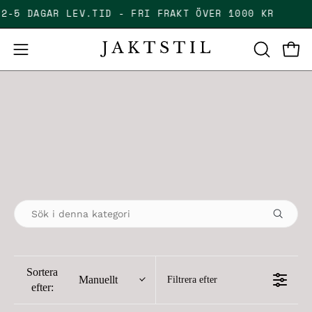
Skip
T 2-5 DAGAR LEV.TID - FRI FRAKT ÖVER 1000 KR
to
content
Open
Open
OPEN
SEARCH
navigation
BAR
menu
Sortera
Manuellt
Filtrera efter
efter: