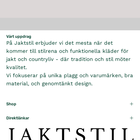
4
4
E
G
K
R
A
R
I
I
9
9
G
U
R
R
P
C
C
5
5
U
L
P
R
E
E
K
K
L
A
R
I
5
3
R
R
A
R
I
C
9
9
R
P
Vårt uppdrag
C
E
5
5
På Jaktstil erbjuder vi det mesta när det
P
R
E
4
K
K
R
I
kommer till stilrena och funktionella kläder för
3
9
R
R
I
C
9
5
jakt och countryliv - där tradition och stil möter
C
E
5
K
kvalitet.
E
2
K
R
Vi fokuserar på unika plagg och varumärken, bra
3
9
R
material, och genomtänkt design.
9
5
5
K
K
R
Shop
R
Direktlänkar