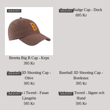
Trucker Badge Cap - Duck
SOLD OUT
SOLD OUT
695 Kr
R
E
G
U
L
A
R
P
Beretta Big B Cap - Keps
R
395 Kr
R
I
E
C
Baseball 3D Shooting Cap -
Baseball 3D Shooting Cap -
SOLD OUT
G
E
Olive
Bordeaux
U
6
395 Kr
395 Kr
R
R
L
9
E
E
A
Jaktkeps i Tweed - Fasan
Jaktkeps i Tweed - Jägare och
5
SOLD OUT
SOLD OUT
G
G
R
Ljusgrön
Hund
K
U
U
P
595 Kr
595 Kr
R
R
R
L
L
R