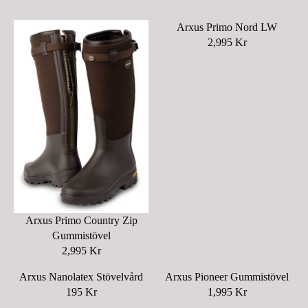
Arxus Primo Nord LW
2,995 Kr
R
E
G
U
L
A
R
P
R
I
C
E
Arxus Primo Country Zip
2
Gummistövel
,
2,995 Kr
R
9
E
9
Arxus Nanolatex Stövelvård
Arxus Pioneer Gummistövel
G
5
195 Kr
1,995 Kr
R
R
U
K