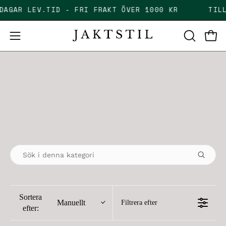
Skip
 DAGAR LEV.TID - FRI FRAKT ÖVER 1000 KR
TI
to
content
Open
Open
OPEN
SEARCH
navigation
BAR
menu
Sortera
Manuellt
Filtrera efter
efter: