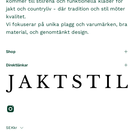
kommer till stilrena och funktionella kläder för
E
E
6
6
R
I
3
4
jakt och countryliv - där tradition och stil möter
9
9
C
,
,
5
5
kvalitet.
E
4
2
K
K
Vi fokuserar på unika plagg och varumärken, bra
4
9
9
R
R
material, och genomtänkt design.
,
5
5
2
K
K
9
R
R
5
Shop
K
R
Direktlänkar
Country
SEKkr