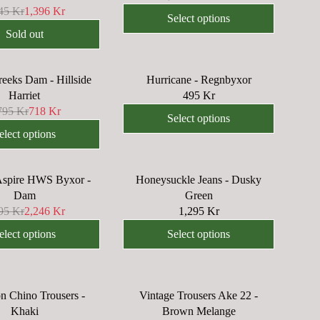
R
5
45 Kr
1,396 Kr
E
K
Select options
G
R
Sold out
U
L
eeks Dam - Hillside
Hurricane - Regnbyxor
A
Harriet
495 Kr
R
R
795 Kr
718 Kr
P
E
Select options
R
G
elect options
I
U
C
L
E
Aspire HWS Byxor -
Honeysuckle Jeans - Dusky
A
2
Dam
Green
R
,
95 Kr
2,246 Kr
1,295 Kr
P
R
8
R
E
elect options
Select options
9
I
G
5
C
U
K
E
L
R
4
n Chino Trousers -
Vintage Trousers Ake 22 -
A
,
9
Khaki
Brown Melange
R
N