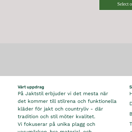
A
R
O
E
Select 
9
L
I
W
G
5
E
C
O
U
K
F
E
N
L
R
O
1
S
A
R
,
A
R
9
4
L
P
9
9
E
R
7
5
F
I
K
K
O
C
R
R
R
E
1
2
,
,
Vårt uppdrag
S
7
4
På Jaktstil erbjuder vi det mesta när
9
9
7
det kommer till stilrena och funktionella
5
K
K
kläder för jakt och countryliv - där
R
R
tradition och stil möter kvalitet.
T
Vi fokuserar på unika plagg och
varumärken, bra material, och