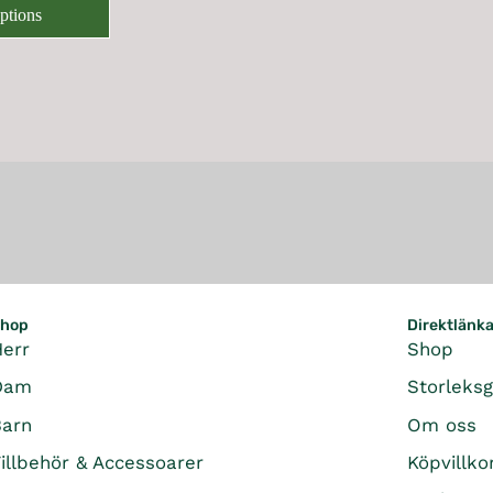
L
R
options
8
7
E
I
K
9
F
C
R
5
O
E
K
R
3
R
2
,
,
9
2
9
4
5
6
K
K
R
R
hop
Direktlänk
Herr
Shop
Dam
Storleks
Barn
Om oss
illbehör & Accessoarer
Köpvillko