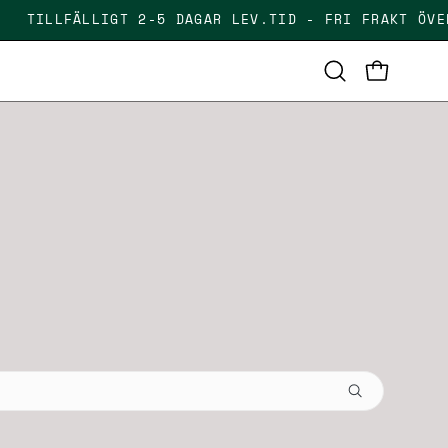
R
TILLFÄLLIGT 2-5 DAGAR LEV.TID - FRI FRAKT
OPEN CAR
Open
search
bar