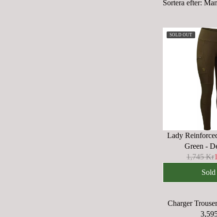
Sortera efter:
Man
SOLD OUT
Lady Reinforced
Green - D
1,745 Kr
R
E
Sold
G
U
Charger Trouser
L
3,59
A