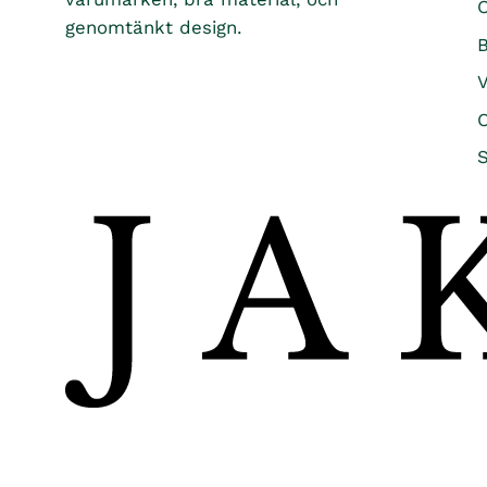
Ö
genomtänkt design.
B
O
S