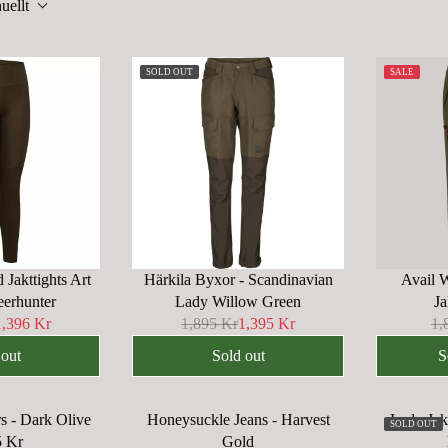
uellt
SOLD OUT
SALE
 Jakttights Art
Härkila Byxor - Scandinavian
Avail 
eerhunter
Lady Willow Green
J
1,396 Kr
1,895 Kr
1,395 Kr
1,
R
R
E
E
 out
Sold out
S
G
G
U
U
s - Dark Olive
Honeysuckle Jeans - Harvest
Lady Jak
L
L
SOLD OUT
5 Kr
Gold
A
A