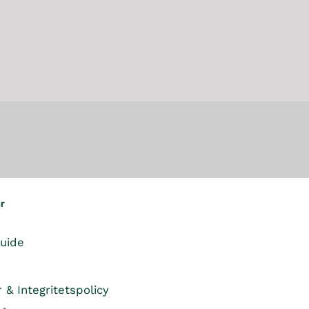
R
P
4
9
I
R
9
5
C
I
5
K
E
C
K
R
2
E
R
,
1
4
,
9
4
5
4
K
5
R
K
R
,
N
ar
O
W
guide
O
N
S
r & Integritetspolicy
A
L