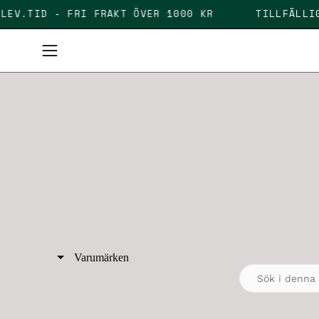
Skip
AGAR LEV.TID - FRI FRAKT ÖVER 1000 KR
TILLF
to
content
Open
navigation
menu
Varumärken