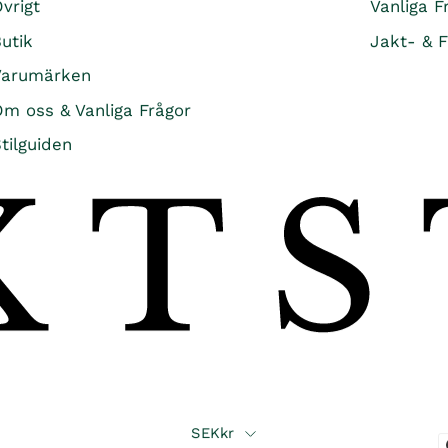
vrigt
Vanliga F
utik
Jakt- & F
Varumärken
m oss & Vanliga Frågor
tilguiden
Country
SEKkr