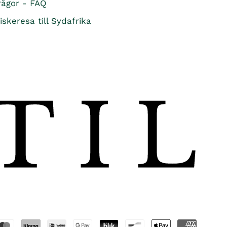
rågor - FAQ
E
iskeresa till Sydafrika
F
O
R
1
,
0
1
1
K
R