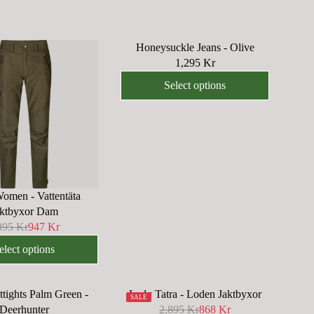
Honeysuckle Jeans - Olive
1,295 Kr
R
E
Select options
G
U
L
A
R
P
R
Women - Vattentäta
I
aktbyxor Dam
C
895 Kr
947 Kr
E
elect options
1
,
2
ttights Palm Green -
Lady Tatra - Loden Jaktbyxor
SALE
9
Deerhunter
2,895 Kr
868 Kr