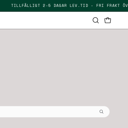
R
TILLFÄLLIGT 2-5 DAGAR LEV.TID - FRI FRAKT
OPEN CAR
Open
search
bar