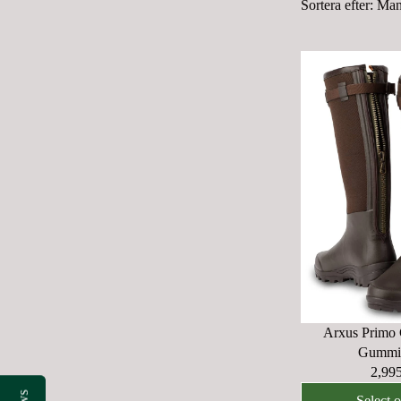
Sortera efter:
Man
Arxus Primo 
Gummis
2,99
R
E
Select 