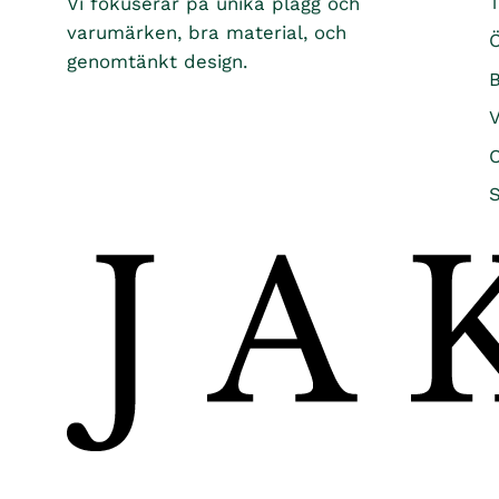
T
Vi fokuserar på unika plagg och
varumärken, bra material, och
Ö
genomtänkt design.
B
O
S