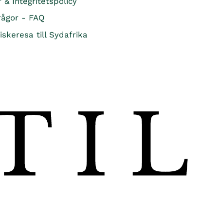
r & Integritetspolicy
K
rågor - FAQ
R
iskeresa till Sydafrika