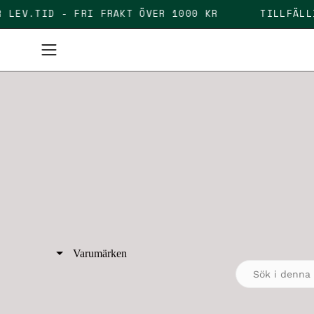
Skip
AGAR LEV.TID - FRI FRAKT ÖVER 1000 KR
TILLF
to
content
Open
navigation
menu
Varumärken