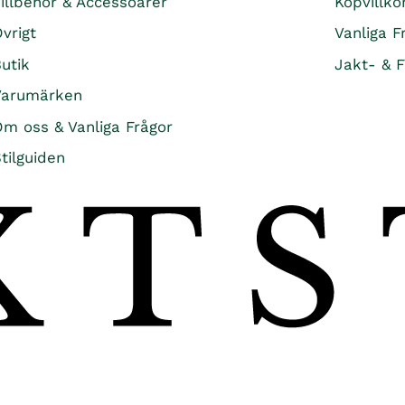
illbehör & Accessoarer
Köpvillko
K
vrigt
Vanliga F
R
utik
Jakt- & F
Varumärken
m oss & Vanliga Frågor
tilguiden