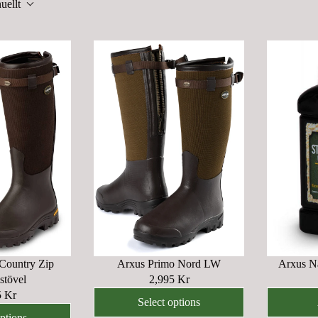
uellt
Country Zip
Arxus Primo Nord LW
Arxus Na
tövel
2,995 Kr
R
5 Kr
E
Select options
G
options