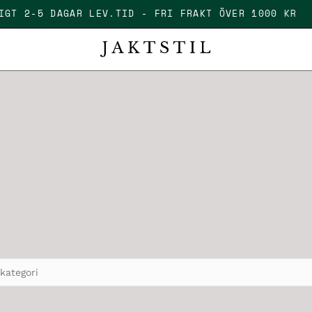
ÄLLIGT 2-5 DAGAR LEV.TID - FRI FRAKT ÖVER 1000 K