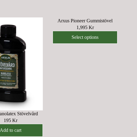
Arxus Pioneer Gummistövel
1,995 Kr
R
E
Select options
G
U
L
A
R
P
R
I
C
E
1
nolatex Stövelvård
,
195 Kr
R
9
E
Add to cart
9
G