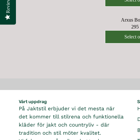
Reviews
Reviews
G
U
Arxus Bo
L
295
A
R
R
E
Select 
P
G
R
U
I
L
C
A
E
R
2
P
,
R
9
I
9
C
Vårt uppdrag
S
5
E
På Jaktstil erbjuder vi det mesta när
K
2
det kommer till stilrena och funktionella
R
9
kläder för jakt och countryliv - där
5
tradition och stil möter kvalitet.
K
R