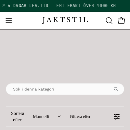
Skip
GT 2-5 DAGAR LEV.TID - FRI FRAKT ÖVER 1000 KR
to
content
Open
Open
OPEN
SEARCH
navigation
BAR
menu
Sortera
Manuellt
Filtrera efter
efter: