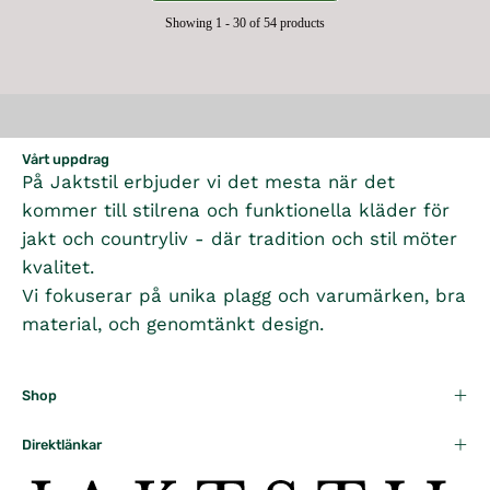
I
R
6
9
R
R
A
Showing 1 - 30 of 54 products
C
I
9
5
P
R
E
C
5
K
R
P
5
E
K
R
I
R
9
1
R
C
I
5
,
E
C
K
2
Vårt uppdrag
7
E
R
9
På Jaktstil erbjuder vi det mesta när det
9
3
,
5
kommer till stilrena och funktionella kläder för
5
9
N
K
jakt och countryliv - där tradition och stil möter
K
5
O
R
R
K
kvalitet.
W
R
Vi fokuserar på unika plagg och varumärken, bra
O
N
material, och genomtänkt design.
S
A
L
Shop
E
F
Direktlänkar
O
R