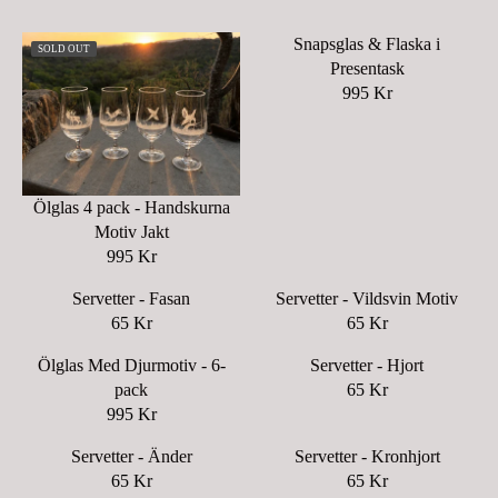
Snapsglas & Flaska i
SOLD OUT
Presentask
995 Kr
R
E
G
U
L
Ölglas 4 pack - Handskurna
A
Motiv Jakt
R
995 Kr
R
P
E
R
Servetter - Fasan
Servetter - Vildsvin Motiv
G
I
65 Kr
65 Kr
R
R
U
C
E
E
L
Ölglas Med Djurmotiv - 6-
Servetter - Hjort
E
G
G
A
pack
65 Kr
9
R
U
U
R
995 Kr
9
R
E
L
L
P
5
E
G
A
A
Servetter - Änder
Servetter - Kronhjort
R
K
G
U
R
R
65 Kr
65 Kr
I
R
R
R
U
L