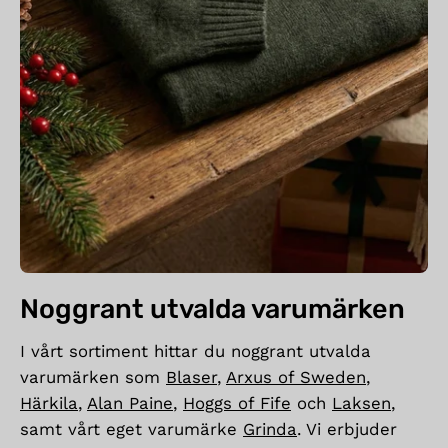
Noggrant utvalda varumärken
I vårt sortiment hittar du noggrant utvalda
varumärken som
Blaser
,
Arxus of Sweden
,
Härkila
,
Alan Paine
,
Hoggs of Fife
och
Laksen
,
samt vårt eget varumärke
Grinda
. Vi erbjuder