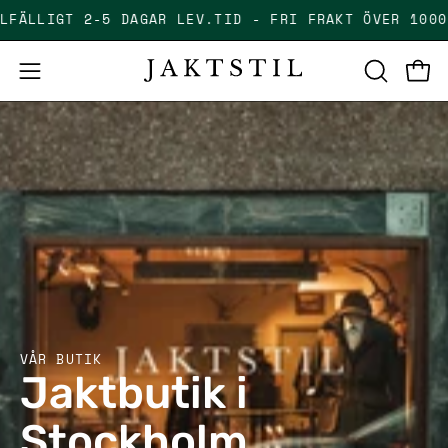
Skip
TILLFÄLLIGT 2-5 DAGAR LEV.TID - FRI FRAKT ÖV
to
content
Open
Open
OPEN
SEARCH
navigation
BAR
menu
VÅR BUTIK
Jaktbutik i
Stockholm