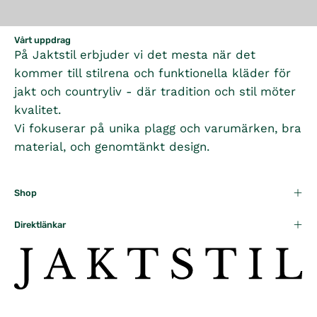
L
A
R
Vårt uppdrag
P
På Jaktstil erbjuder vi det mesta när det
R
kommer till stilrena och funktionella kläder för
I
jakt och countryliv - där tradition och stil möter
C
kvalitet.
E
Vi fokuserar på unika plagg och varumärken, bra
1
material, och genomtänkt design.
2
5
K
R
Shop
Direktlänkar