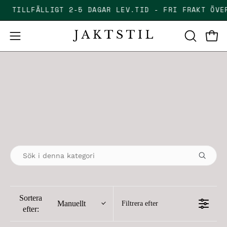
Skip
TILLFÄLLIGT 2-5 DAGAR LEV.TID - FRI FRAKT ÖV
to
content
Open
Open
OPEN
SEARCH
navigation
BAR
menu
Sortera
Manuellt
Filtrera efter
efter: