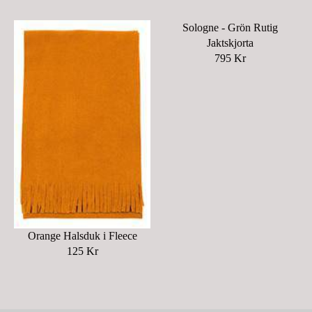
Sologne - Grön Rutig
Jaktskjorta
795 Kr
R
E
G
U
L
A
R
P
R
I
C
E
Orange Halsduk i Fleece
7
125 Kr
R
9
E
5
G
K
U
R