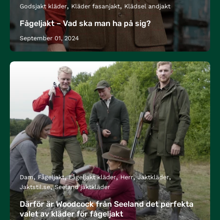
Godsjakt kläder
Kläder fasanjakt
Klädsel andjakt
Fågeljakt – Vad ska man ha på sig?
September 01, 2024
Dam
Fågeljakt
Fågeljakt kläder
Herr
Jaktkläder
Jaktstil.se
Seeland jaktkläder
Därför är Woodcock från Seeland det perfekta
valet av kläder för fågeljakt