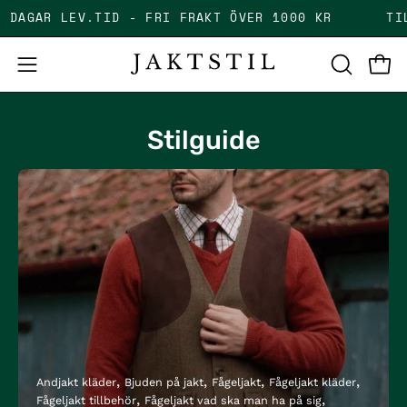
Skip
2-5 DAGAR LEV.TID - FRI FRAKT ÖVER 1000 KR
to
content
Open
Open
OPEN
SEARCH
navigation
BAR
menu
Stilguide
Andjakt kläder
Bjuden på jakt
Fågeljakt
Fågeljakt kläder
Fågeljakt tillbehör
Fågeljakt vad ska man ha på sig