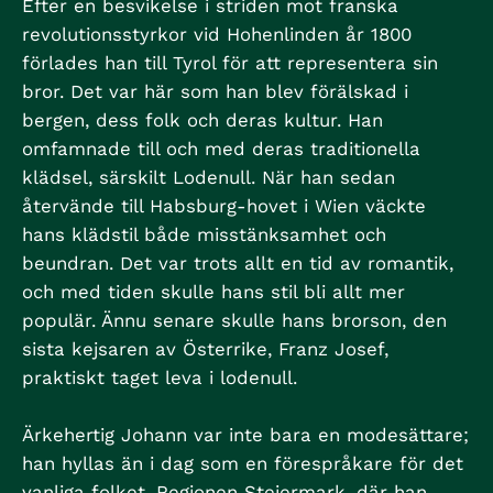
Efter en besvikelse i striden mot franska
revolutionsstyrkor vid Hohenlinden år 1800
förlades han till Tyrol för att representera sin
bror. Det var här som han blev förälskad i
bergen, dess folk och deras kultur. Han
omfamnade till och med deras traditionella
klädsel, särskilt Lodenull. När han sedan
återvände till Habsburg-hovet i Wien väckte
hans klädstil både misstänksamhet och
beundran. Det var trots allt en tid av romantik,
och med tiden skulle hans stil bli allt mer
populär. Ännu senare skulle hans brorson, den
sista kejsaren av Österrike, Franz Josef,
praktiskt taget leva i lodenull.
Ärkehertig Johann var inte bara en modesättare;
han hyllas än i dag som en förespråkare för det
vanliga folket. Regionen Steiermark, där han