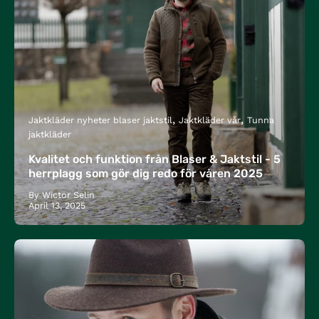
Jaktkläder nyheter blaser jaktstil
Jaktkläder vår
Tunna
jaktkläder
Kvalitet och funktion från Blaser & Jaktstil - 5
herrplagg som gör dig redo för våren 2025
By Wictor Selin
April 13, 2025