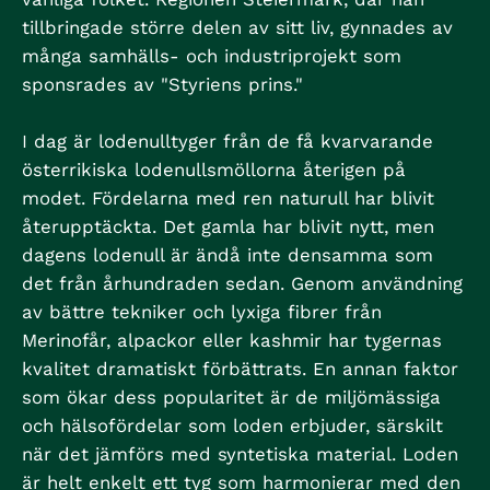
tillbringade större delen av sitt liv, gynnades av
många samhälls- och industriprojekt som
sponsrades av "Styriens prins."
I dag är lodenulltyger från de få kvarvarande
österrikiska lodenullsmöllorna återigen på
modet. Fördelarna med ren naturull har blivit
återupptäckta. Det gamla har blivit nytt, men
dagens lodenull är ändå inte densamma som
det från århundraden sedan. Genom användning
av bättre tekniker och lyxiga fibrer från
Merinofår, alpackor eller kashmir har tygernas
kvalitet dramatiskt förbättrats. En annan faktor
som ökar dess popularitet är de miljömässiga
och hälsofördelar som loden erbjuder, särskilt
när det jämförs med syntetiska material. Loden
är helt enkelt ett tyg som harmonierar med den