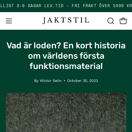
Skip
TILLFÄLLIGT 2-5 DAGAR LEV.TID - FRI FRAKT ÖVER 1
to
content
Open
Open
OPEN
SEARCH
navigation
BAR
menu
Vad är loden? En kort historia
om världens första
funktionsmaterial
By Wictor Selin
October 30, 2023