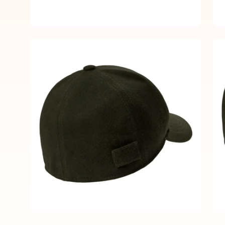
Open
Op
image
im
lightbox
lig