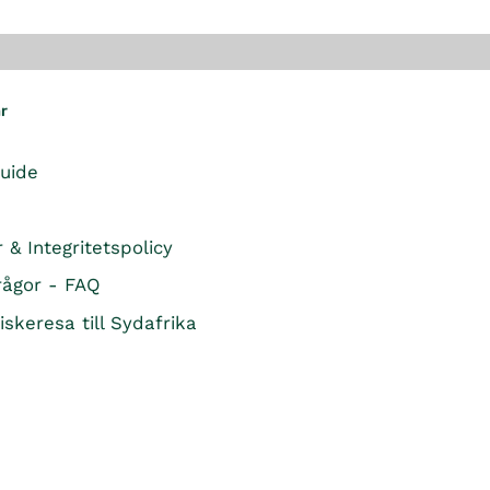
ar
guide
r & Integritetspolicy
rågor - FAQ
iskeresa till Sydafrika