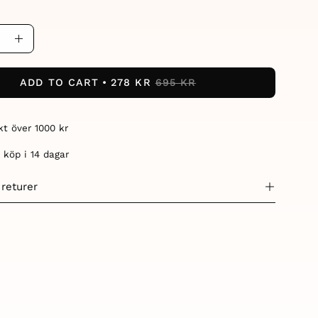
ase
Increase
ity
Quantity
ADD TO CART
278 KR
695 KR
akt över 1000 kr
 köp i 14 dagar
 returer