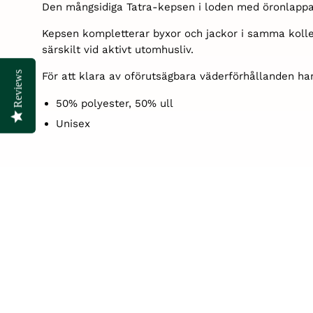
Den mångsidiga Tatra-kepsen i loden med öronlappar h
Kepsen kompletterar byxor och jackor i samma kollek
särskilt vid aktivt utomhusliv.
Reviews
Reviews
För att klara av oförutsägbara väderförhållanden h
50% polyester, 50% ull
Unisex