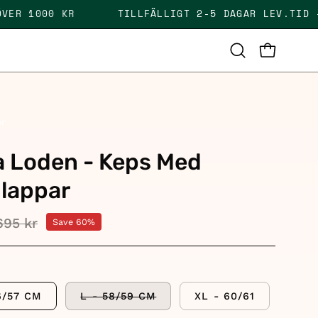
KT ÖVER 1000 KR
TILLFÄLLIGT 2-5 DAGAR LEV.
OPEN CAR
Open
search
bar
er
a Loden - Keps Med
lappar
695 kr
Save
60%
6/57 CM
L - 58/59 CM
XL - 60/61