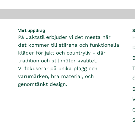
Vårt uppdrag
S
På Jaktstil erbjuder vi det mesta när
det kommer till stilrena och funktionella
kläder för jakt och countryliv - där
tradition och stil möter kvalitet.
T
Vi fokuserar på unika plagg och
varumärken, bra material, och
Ö
genomtänkt design.
B
O
S