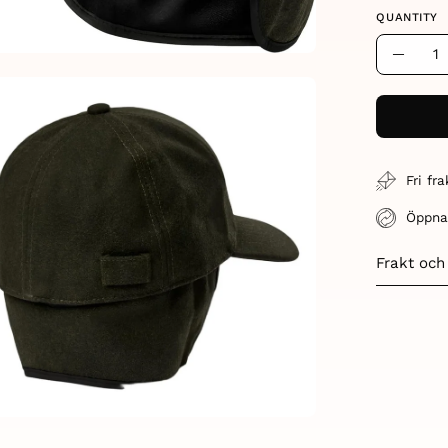
QUANTITY
Quantity
Decre
en
Quant
age
htbox
Fri fr
Öppna
Frakt och