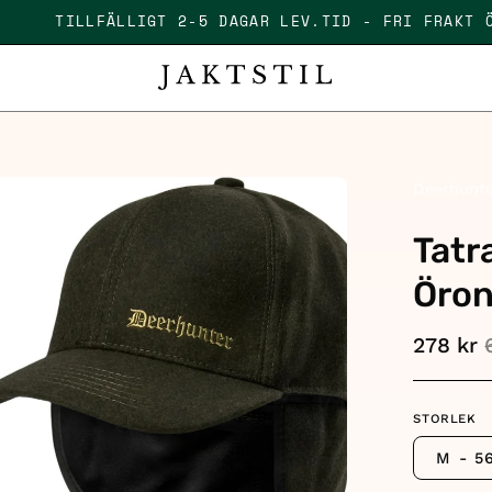
 KR
TILLFÄLLIGT 2-5 DAGAR LEV.TID - FRI FRA
en
Deerhunt
age
Tatr
htbox
Öron
278 kr
STORLEK
M - 5