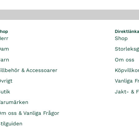
hop
Direktlänk
Herr
Shop
Dam
Storleks
Barn
Om oss
illbehör & Accessoarer
Köpvillko
vrigt
Vanliga F
utik
Jakt- & F
Varumärken
m oss & Vanliga Frågor
tilguiden