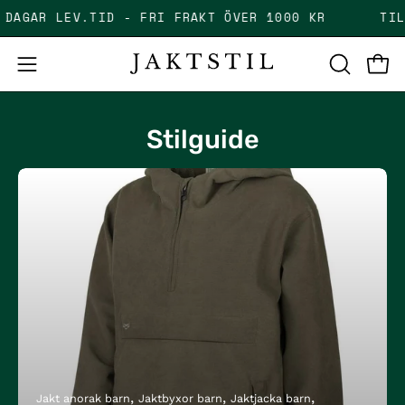
Skip
5 DAGAR LEV.TID - FRI FRAKT ÖVER 1000 KR
T
to
content
Open
Open
OPEN
SEARCH
navigation
BAR
menu
Stilguide
Jakt anorak barn
Jaktbyxor barn
Jaktjacka barn