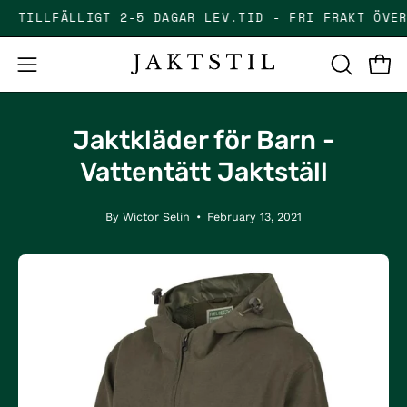
Skip
TILLFÄLLIGT 2-5 DAGAR LEV.TID - FRI FRAKT 
to
content
Open
Open
OPEN
SEARCH
navigation
BAR
menu
Jaktkläder för Barn -
Vattentätt Jaktställ
By Wictor Selin
February 13, 2021