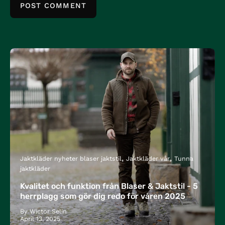
POST COMMENT
Jaktkläder nyheter blaser jaktstil
Jaktkläder vår
Tunna
jaktkläder
Kvalitet och funktion från Blaser & Jaktstil - 5
herrplagg som gör dig redo för våren 2025
By Wictor Selin
April 13, 2025