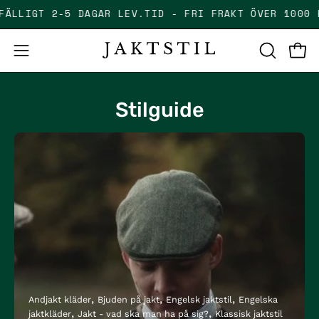
Skip
LFÄLLIGT 2-5 DAGAR LEV.TID - FRI FRAKT ÖVER 1000
to
content
Open
Open
OPEN
SEARCH
navigation
BAR
menu
Stilguide
Andjakt kläder
Bjuden på jakt
Engelsk jaktstil
Engelska
jaktkläder
Jakt - vad ska man ha på sig?
Klassisk jaktstil