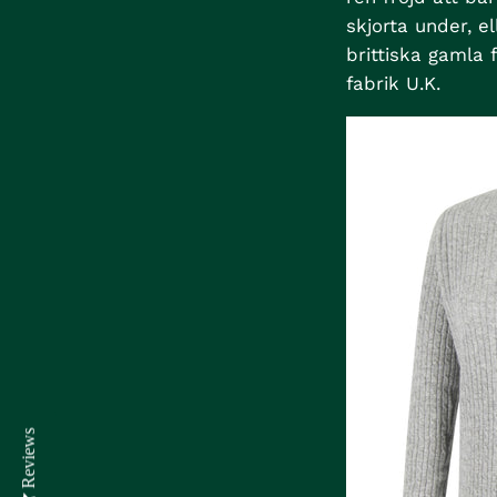
skjorta under, e
brittiska gamla 
fabrik U.K.
Reviews
Reviews