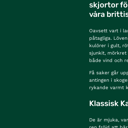
skjortor f
våra britti
Oavsett vart i l
påtagliga. Löven
kulörer i gult, 
sjunkit, mörkre
både vind och r
Få saker går upp
antingen i skog
rykande varmt ka
Klassisk K
De är mjuka, va
ren fröjd att bär