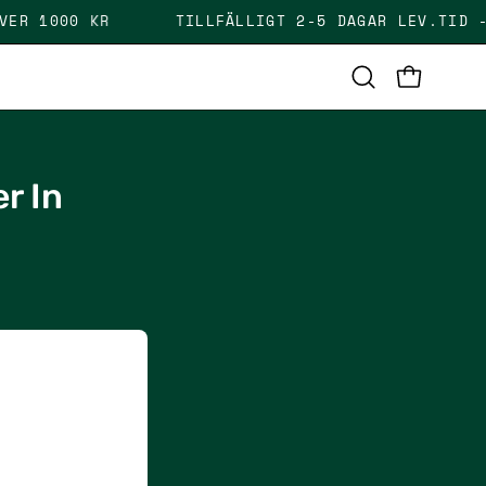
I FRAKT ÖVER 1000 KR
TILLFÄLLIGT 2-5 DAGAR 
OPEN CAR
Open
search
bar
r In