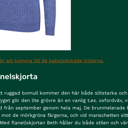
för att komma till de kabelstickade tröjorna.
nelskjorta
ätt ruggad bomull kommer den här både slitstarka oc
Tyget gör den lite grövre än en vanlig t.ex. oxfordväv, 
ad från september genom hela maj. De brunmelerade
v mot de mörkgröna färgerna, och vid manschetten sit
Med flanellskjortan Beth håller du både stilen och vä