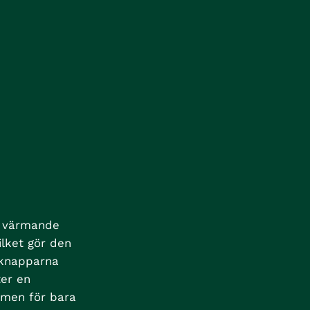
h värmande
vilket gör den
 knapparna
ter en
rmen för bara