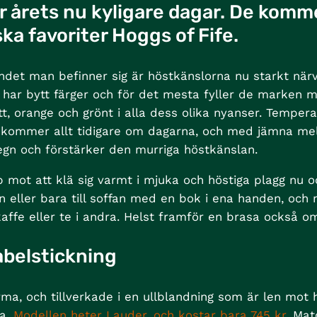
ör årets nu kyligare dagar. De komme
ska favoriter Hoggs of Fife.
andet man befinner sig är höstkänslorna nu starkt nä
 har bytt färger och för det mesta fyller de marken me
rött, orange och grönt i alla dess olika nyanser. Temper
t kommer allt tidigare om dagarna, och med jämna 
egn och förstärker den murriga höstkänslan.
 mot att klä sig varmt i mjuka och höstiga plagg nu o
en eller bara till soffan med en bok i ena handen, oc
ffe eller te i andra. Helst framför en brasa också om
abelstickning
rma, och tillverkade i en ullblandning som är len mot
a.
Modellen heter Lauder, och kostar bara 745 kr
. Ma