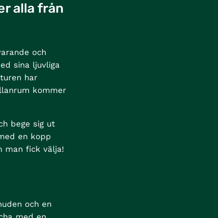
r alla från
rvarande och
d sina ljuvliga
aturen har
mellanrum kommer
ch bege sig ut
h med en kopp
 man fick välja!
 huden och en
tcha med en