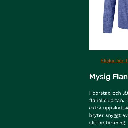
Klicka här 
Mysig Flan
I borstad och l
flanellskjortan. 
extra uppskatt
bryter snyggt a
slitförstärkning.