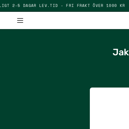
Skip
TILLFÄLLIGT 2-5 DAGAR LEV.TID - FRI FRAKT ÖVER 
to
content
Open
navigation
menu
Jak