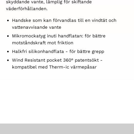
skyddande vante, lämplig för skiftande
väderförhållanden.
H
andske som kan förvandlas till en vindtät och
vattenavvisande vante
Mikromockatyg inuti handflatan: för bättre
motståndskraft mot friktion
H
alkfri silikonhandflata - för bättre grepp
Wind
Resistant pocket 360° patentsökt -
kompatibel med Therm-ic värmepåsar