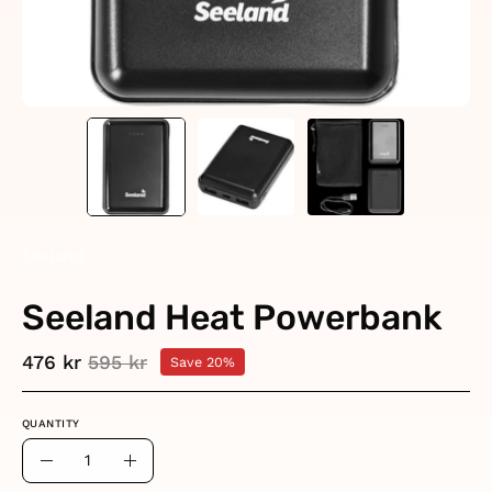
Seeland
Seeland Heat Powerbank
476 kr
595 kr
Save
20%
QUANTITY
Quantity
Decrease
Increase