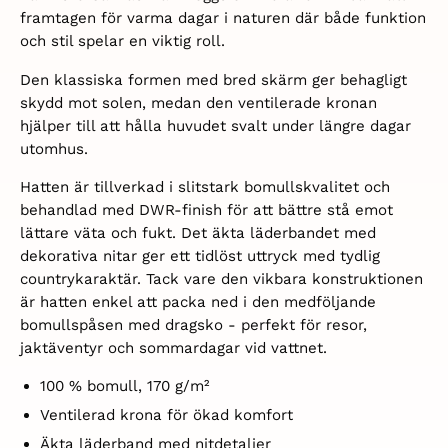
framtagen för varma dagar i naturen där både funktion
och stil spelar en viktig roll.
Den klassiska formen med bred skärm ger behagligt
skydd mot solen, medan den ventilerade kronan
hjälper till att hålla huvudet svalt under längre dagar
utomhus.
Hatten är tillverkad i slitstark bomullskvalitet och
behandlad med DWR-finish för att bättre stå emot
lättare väta och fukt. Det äkta läderbandet med
dekorativa nitar ger ett tidlöst uttryck med tydlig
countrykaraktär. Tack vare den vikbara konstruktionen
är hatten enkel att packa ned i den medföljande
bomullspåsen med dragsko - perfekt för resor,
jaktäventyr och sommardagar vid vattnet.
1
00 % bomull, 170 g/m²
V
entilerad krona för ökad komfort
Ä
kta läderband med nitdetaljer