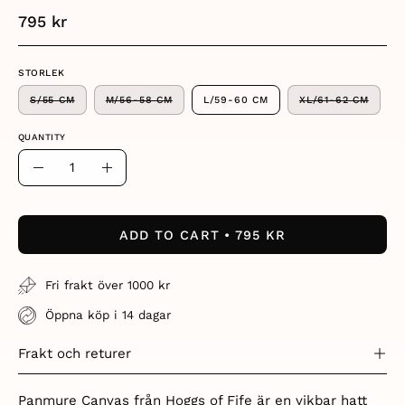
795 kr
STORLEK
S/55 CM
M/56-58 CM
L/59-60 CM
XL/61-62 CM
QUANTITY
Quantity
Decrease
Increase
Quantity
Quantity
ADD TO CART
795 KR
Fri frakt över 1000 kr
Öppna köp i 14 dagar
Frakt och returer
Panmure Canvas från Hoggs of Fife är en vikbar hatt