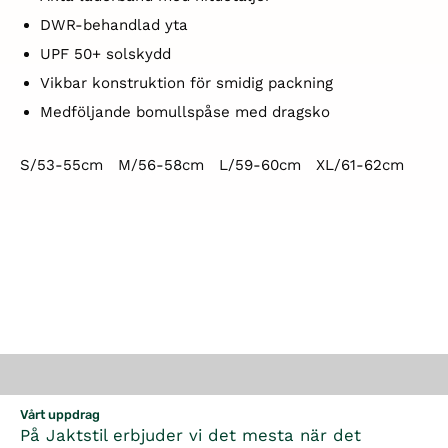
D
WR-behandlad yta
U
PF 50+ solskydd
V
ikbar konstruktion för smidig packning
M
edföljande bomullspåse med dragsko
S/53-55cm M/56-58cm L/59-60cm XL/61-62cm
Vårt uppdrag
På Jaktstil erbjuder vi det mesta när det