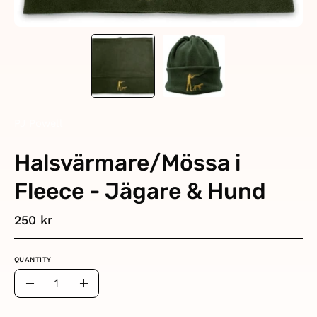
PJ Powell
Halsvärmare/Mössa i
Fleece - Jägare & Hund
250 kr
QUANTITY
Quantity
Decrease
Increase
Quantity
Quantity