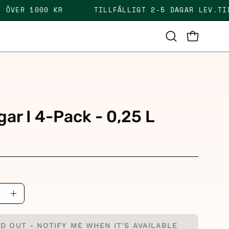
AKT ÖVER 1000 KR
TILLFÄLLIGT 2-5 DAGAR LEV
OPEN CAR
Open
search
bar
n
ar I 4-Pack - 0,25 L
ase
Increase
ity
Quantity
D OUT - NOTIFY ME WHEN IT’S AVAILABLE