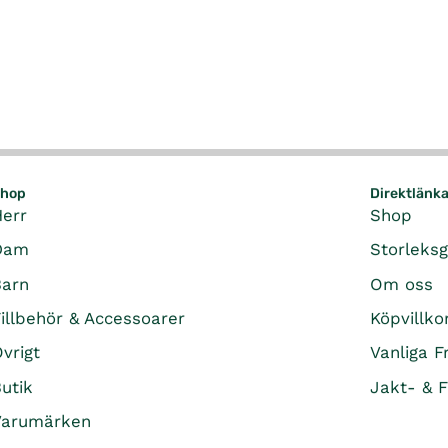
hop
Direktlänk
Herr
Shop
Dam
Storleks
Barn
Om oss
illbehör & Accessoarer
Köpvillko
vrigt
Vanliga F
utik
Jakt- & F
Varumärken