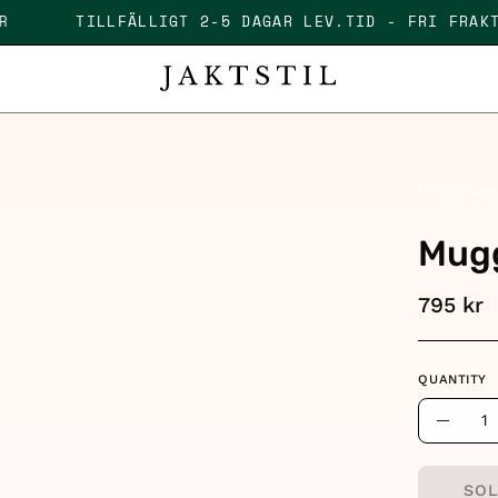
0 KR
TILLFÄLLIGT 2-5 DAGAR LEV.TID - FRI FR
Fritzman
Mugg
795 kr
QUANTITY
Quantity
Decre
Quant
SOL