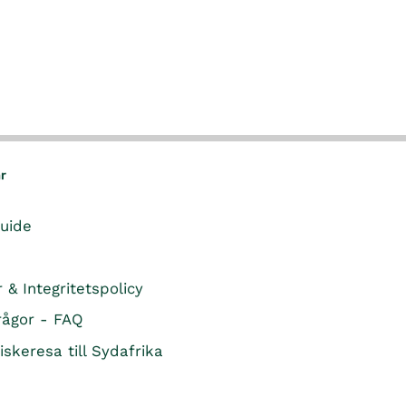
ar
guide
r & Integritetspolicy
rågor - FAQ
iskeresa till Sydafrika