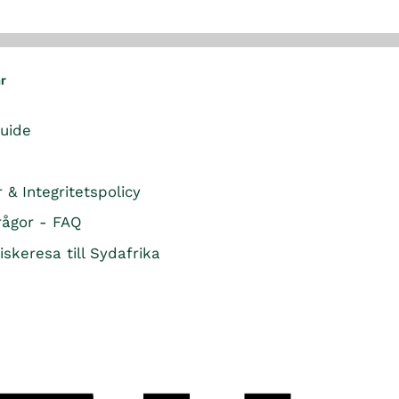
ar
guide
r & Integritetspolicy
rågor - FAQ
iskeresa till Sydafrika