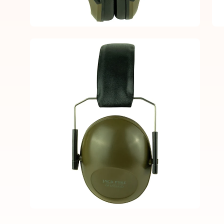
Open
image
lightbox