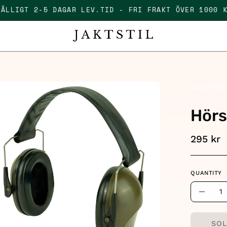
ILLFÄLLIGT 2-5 DAGAR LEV.TID - FRI FRAKT ÖVER 10
en
Jack Pyke
age
Hörs
htbox
295 kr
QUANTITY
Quantity
Decre
Quant
SOL