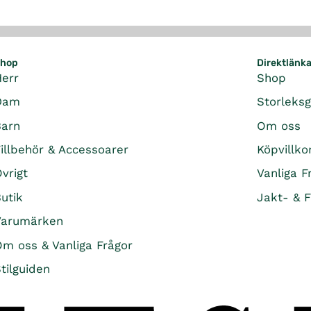
hop
Direktlänk
Herr
Shop
Dam
Storleks
Barn
Om oss
illbehör & Accessoarer
Köpvillko
vrigt
Vanliga F
utik
Jakt- & F
Varumärken
m oss & Vanliga Frågor
tilguiden