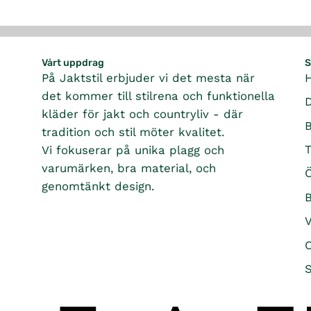
Vårt uppdrag
S
På Jaktstil erbjuder vi det mesta när
det kommer till stilrena och funktionella
kläder för jakt och countryliv - där
tradition och stil möter kvalitet.
T
Vi fokuserar på unika plagg och
varumärken, bra material, och
Ö
genomtänkt design.
B
O
S