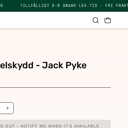
00 KR
TILLFÄLLIGT 2-5 DAGAR LEV.TID - FRI F
OPEN CAR
Open
search
bar
elskydd - Jack Pyke
ase
Increase
ity
Quantity
D OUT - NOTIFY ME WHEN IT’S AVAILABLE