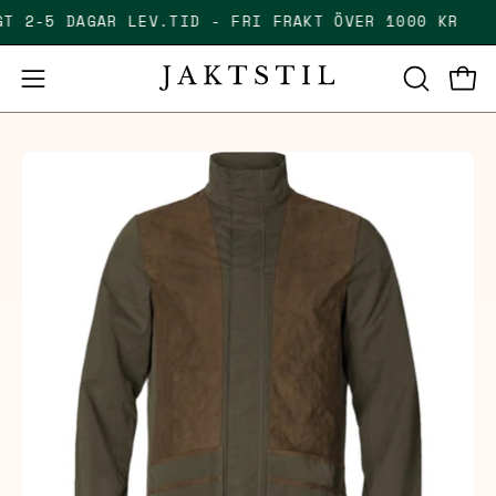
Skip
LIGT 2-5 DAGAR LEV.TID - FRI FRAKT ÖVER 1000 KR
to
content
Open
Open
OPEN
SEARCH
navigation
BAR
menu
Open
Op
image
im
lightbox
li