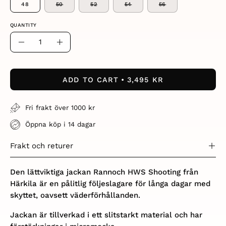
48
50
52
54
56
QUANTITY
Quantity
Decrease
Increase
Quantity
Quantity
ADD TO CART
3,495 KR
Fri frakt över 1000 kr
Öppna köp i 14 dagar
Frakt och returer
Den lättviktiga jackan Rannoch HWS Shooting från
Härkila är en pålitlig följeslagare för långa dagar med
skyttet, oavsett väderförhållanden.
Jackan är tillverkad i ett slitstarkt material och har