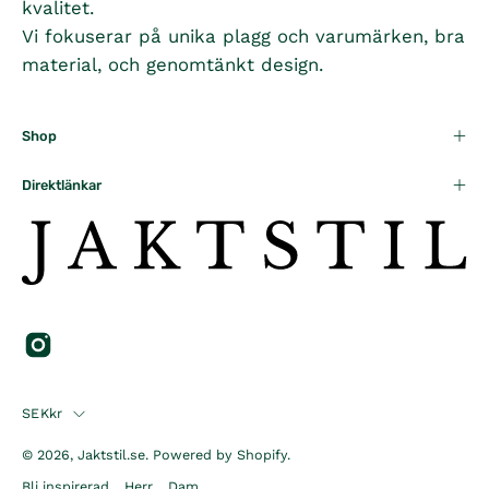
kvalitet.
Vi fokuserar på unika plagg och varumärken, bra
material, och genomtänkt design.
Shop
Direktlänkar
Country
SEKkr
© 2026,
Jaktstil.se
.
Powered by
Shopify
.
Bli inspirerad
Herr
Dam