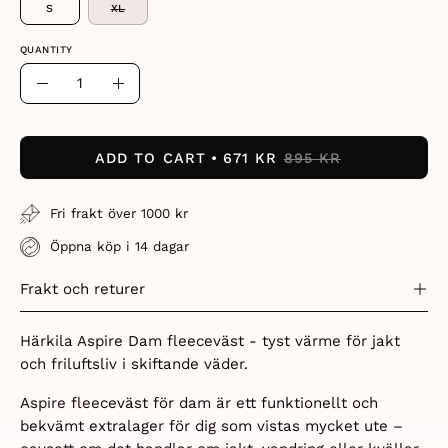
S
XL
QUANTITY
Quantity
Decrease
Increase
Quantity
Quantity
ADD TO CART
671 KR
895 KR
Fri frakt över 1000 kr
Öppna köp i 14 dagar
Frakt och returer
Härkila Aspire Dam fleeceväst - tyst värme för jakt
och friluftsliv i skiftande väder.
Aspire fleeceväst för dam är ett funktionellt och
bekvämt extralager för dig som vistas mycket ute –