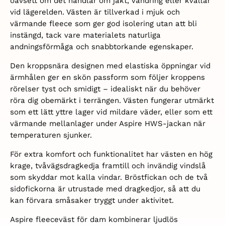
oavsett om det handlar om jakt, vandring eller kvällar
vid lägerelden. Västen är tillverkad i mjuk och
värmande fleece som ger god isolering utan att bli
instängd, tack vare materialets naturliga
andningsförmåga och snabbtorkande egenskaper.
Den kroppsnära designen med elastiska öppningar vid
ärmhålen ger en skön passform som följer kroppens
rörelser tyst och smidigt – idealiskt när du behöver
röra dig obemärkt i terrängen. Västen fungerar utmärkt
som ett lätt yttre lager vid mildare väder, eller som ett
värmande mellanlager under Aspire HWS-jackan när
temperaturen sjunker.
För extra komfort och funktionalitet har västen en hög
krage, tvåvägsdragkedja framtill och invändig vindslå
som skyddar mot kalla vindar. Bröstfickan och de två
sidofickorna är utrustade med dragkedjor, så att du
kan förvara småsaker tryggt under aktivitet.
Aspire fleeceväst för dam kombinerar ljudlös