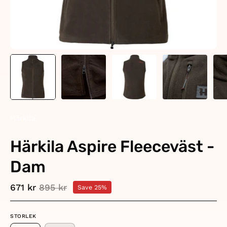
Härkila
Härkila Aspire Fleeceväst -
Dam
671 kr
895 kr
Save
25%
STORLEK