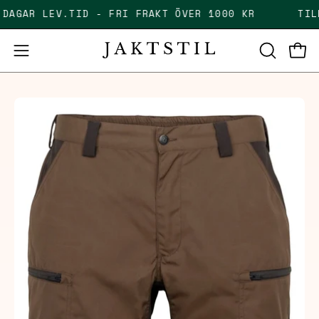
Skip
-5 DAGAR LEV.TID - FRI FRAKT ÖVER 1000 KR
T
to
content
Open
Open
OPEN
SEARCH
navigation
BAR
menu
Open
Op
image
im
lightbox
li