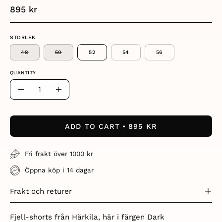
895 kr
STORLEK
48
50
52
54
56
QUANTITY
Quantity
Decrease
Increase
Quantity
Quantity
ADD TO CART
895 KR
Fri frakt över 1000 kr
Öppna köp i 14 dagar
Frakt och returer
Fjell-shorts från Härkila, här i färgen Dark