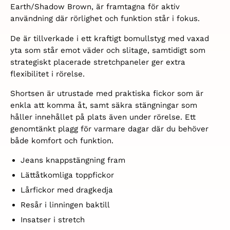
Earth/Shadow Brown, är framtagna för aktiv
användning där rörlighet och funktion står i fokus.
De är tillverkade i ett kraftigt bomullstyg med vaxad
yta som står emot väder och slitage, samtidigt som
strategiskt placerade stretchpaneler ger extra
flexibilitet i rörelse.
Shortsen är utrustade med praktiska fickor som är
enkla att komma åt, samt säkra stängningar som
håller innehållet på plats även under rörelse. Ett
genomtänkt plagg för varmare dagar där du behöver
både komfort och funktion.
J
eans knappstängning fram
L
ättåtkomliga toppfickor
L
årfickor med dragkedja
R
esår i linningen baktill
I
nsatser i stretch