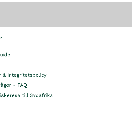
ar
guide
r & Integritetspolicy
rågor - FAQ
iskeresa till Sydafrika