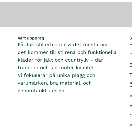
Vårt uppdrag
S
På Jaktstil erbjuder vi det mesta när
det kommer till stilrena och funktionella
kläder för jakt och countryliv - där
tradition och stil möter kvalitet.
T
Vi fokuserar på unika plagg och
varumärken, bra material, och
Ö
genomtänkt design.
B
O
S