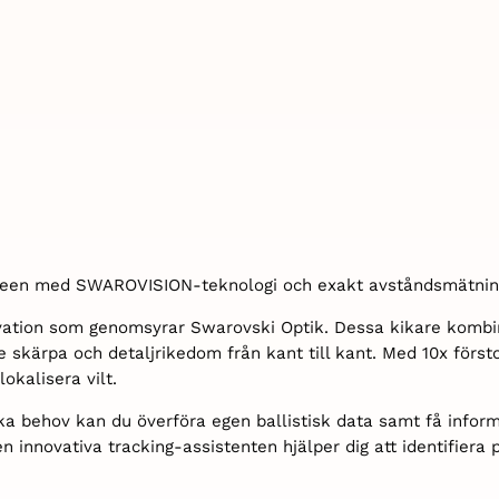
 green med SWAROVISION-teknologi och exakt avståndsmätnin
ovation som genomsyrar Swarovski Optik. Dessa kikare kom
 skärpa och detaljrikedom från kant till kant. Med 10x först
okalisera vilt.
ka behov kan du överföra egen ballistisk data samt få inform
innovativa tracking-assistenten hjälper dig att identifiera 