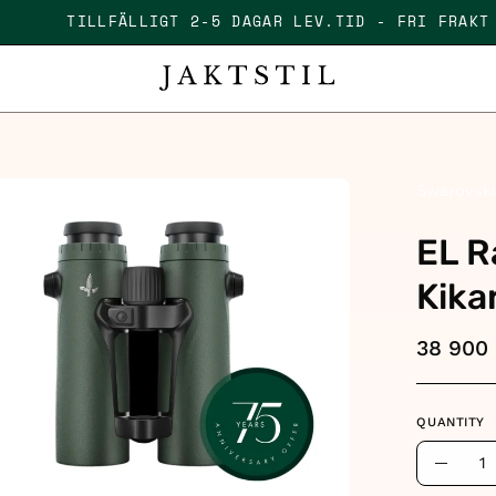
00 KR
TILLFÄLLIGT 2-5 DAGAR LEV.TID - FRI F
en
Swarovsk
age
EL R
htbox
Kika
38 900 
QUANTITY
Quantity
Decre