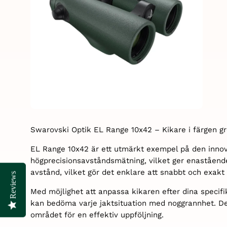
Swarovski Optik EL Range 10x42 – Kikare i färgen
EL Range 10x42 är ett utmärkt exempel på den inn
högprecisionsavståndsmätning, vilket ger enastående
avstånd, vilket gör det enklare att snabbt och exakt l
Reviews
Reviews
Med möjlighet att anpassa kikaren efter dina specifi
kan bedöma varje jaktsituation med noggrannhet. Den 
området för en effektiv uppföljning.