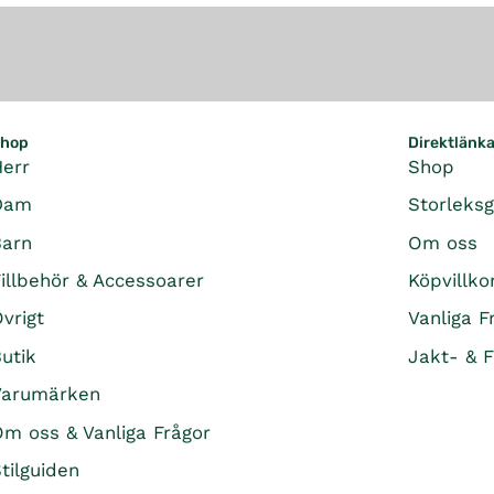
hop
Direktlänk
Herr
Shop
Dam
Storleks
Barn
Om oss
illbehör & Accessoarer
Köpvillko
vrigt
Vanliga F
utik
Jakt- & F
Varumärken
m oss & Vanliga Frågor
tilguiden