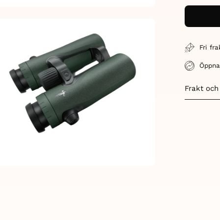
Quant
en
age
Fri fr
htbox
Öppna
Frakt och