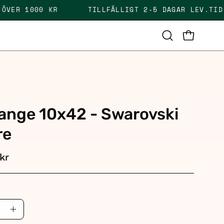
RAKT ÖVER 1000 KR
TILLFÄLLIGT 2-5 DAGAR LEV
OPEN CAR
Open
search
bar
i
ange 10x42 - Swarovski
re
kr
ase
Increase