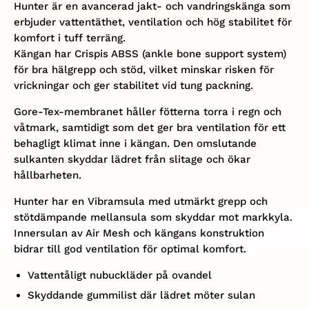
Hunter är en avancerad jakt- och vandringskänga som
erbjuder vattentäthet, ventilation och hög stabilitet för
komfort i tuff terräng.
Kängan har Crispis ABSS (ankle bone support system)
för bra hälgrepp och stöd, vilket minskar risken för
vrickningar och ger stabilitet vid tung packning.
Gore-Tex-membranet håller fötterna torra i regn och
våtmark, samtidigt som det ger bra ventilation för ett
behagligt klimat inne i kängan. Den omslutande
sulkanten skyddar lädret från slitage och ökar
hållbarheten.
Hunter har en Vibramsula med utmärkt grepp och
stötdämpande mellansula som skyddar mot markkyla.
Innersulan av Air Mesh och kängans konstruktion
bidrar till god ventilation för optimal komfort.
V
attentåligt nubuckläder på ovandel
S
kyddande gummilist där lädret möter sulan