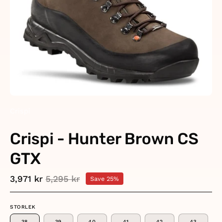
Crispi
Crispi - Hunter Brown CS
GTX
3,971 kr
5,295 kr
Save
25%
STORLEK
38
39
40
41
42
43