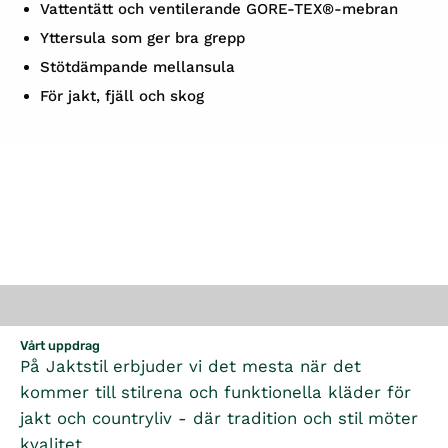
V
attentätt och ventilerande GORE-TEX®-mebran
Y
ttersula som ger bra grepp
S
tötdämpande mellansula
F
ör jakt, fjäll och skog
Vårt uppdrag
På Jaktstil erbjuder vi det mesta när det
kommer till stilrena och funktionella kläder för
jakt och countryliv - där tradition och stil möter
kvalitet.