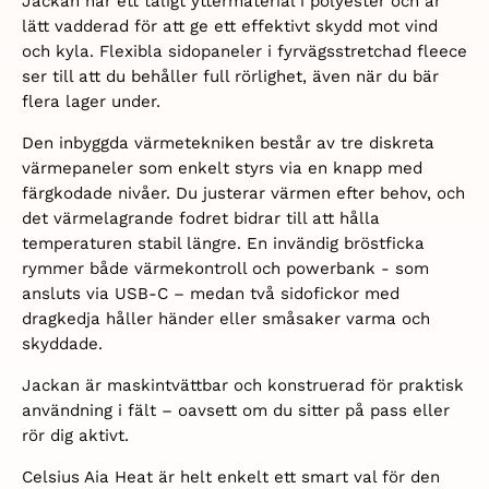
Jackan har ett tåligt yttermaterial i polyester och är
lätt vadderad för att ge ett effektivt skydd mot vind
och kyla. Flexibla sidopaneler i fyrvägsstretchad fleece
ser till att du behåller full rörlighet, även när du bär
flera lager under.
Den inbyggda värmetekniken består av tre diskreta
värmepaneler som enkelt styrs via en knapp med
färgkodade nivåer. Du justerar värmen efter behov, och
det värmelagrande fodret bidrar till att hålla
temperaturen stabil längre. En invändig bröstficka
rymmer både värmekontroll och powerbank - som
ansluts via USB-C – medan två sidofickor med
dragkedja håller händer eller småsaker varma och
skyddade.
Jackan är maskintvättbar och konstruerad för praktisk
användning i fält – oavsett om du sitter på pass eller
rör dig aktivt.
Celsius Aia Heat är helt enkelt ett smart val för den