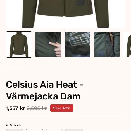
Seeland
Celsius Aia Heat -
Värmejacka Dam
1,557 kr
2,595 kr
Save
40%
STORLEK