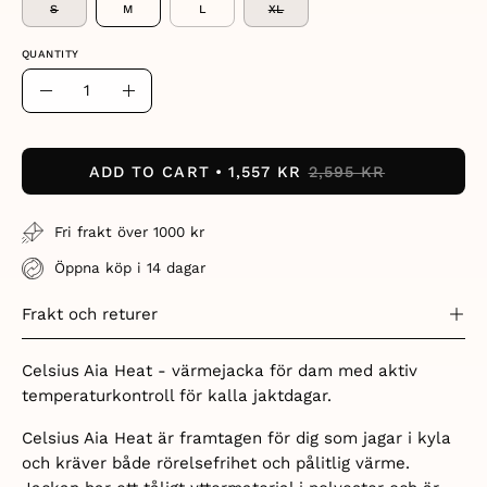
S
M
L
XL
QUANTITY
Quantity
Decrease
Increase
Quantity
Quantity
ADD TO CART
1,557 KR
2,595 KR
Fri frakt över 1000 kr
Öppna köp i 14 dagar
Frakt och returer
Celsius Aia Heat - värmejacka för dam med aktiv
temperaturkontroll för kalla jaktdagar.
Celsius Aia Heat är framtagen för dig som jagar i kyla
och kräver både rörelsefrihet och pålitlig värme.