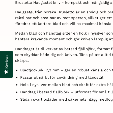
Brusletto Haugastøl kniv - kompakt och mångsidig al
Haugastøl från norska Brusletto är en smidig och pra
rakslipat och smalnar av mot spetsen, vilket ger ett
föredrar ett kortare blad och vill ha maximal känsla o
Mellan blad och handtag sitter en holk i nysilver som
hantera krävande moment och gör kniven lämplig at
Handtaget är tillverkat av betsad fjällbjörk, format 
som skyddar både dig och kniven. Tänk på att alltid t
Reviews
Reviews
skärpa.
B
ladtjocklek: 2,2 mm – ger en robust känsla och t
P
assar utmärkt för användning med tändstål
Holk i nysilver mellan blad och skaft för extra hå
Handtag i betsad fjällbjörk – utformat för små ti
Slida i svart oxläder med säkerhetsinlägg medfölj