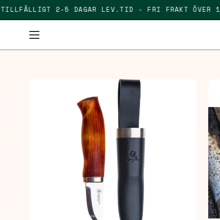
Skip
TILLFÄLLIGT 2-5 DAGAR LEV.TID - FRI FRAKT ÖV
to
content
Open
navigation
menu
Open
Op
image
im
lightbox
lig