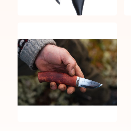
Open
image
lightbox