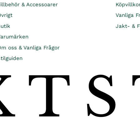
illbehör & Accessoarer
Köpvillko
vrigt
Vanliga F
utik
Jakt- & F
Varumärken
m oss & Vanliga Frågor
tilguiden