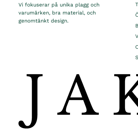
T
Vi fokuserar på unika plagg och
varumärken, bra material, och
Ö
genomtänkt design.
B
O
S