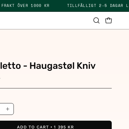
 FRI FRAKT ÖVER 1000 KR
TILLFÄLLIGT 2-5 DAG
OPEN CAR
Open
search
bar
letto - Haugastøl Kniv
r
ase
Increase
ity
Quantity
ADD TO CART
1 395 KR