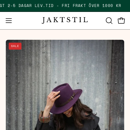
Skip
IGT 2-5 DAGAR LEV.TID - FRI FRAKT ÖVER 1000 KR
to
content
Open
Open
OPEN
SEARCH
navigation
BAR
menu
Open
SALE
image
lightbox