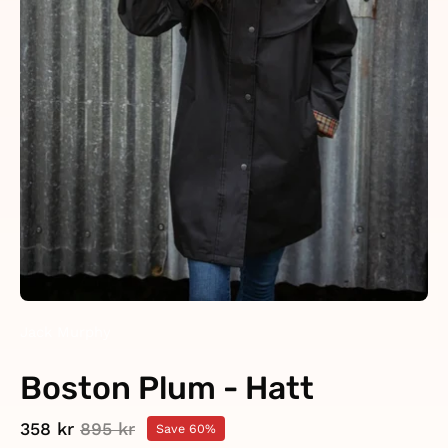
Jack Murphy
Boston Plum - Hatt
358 kr
895 kr
Save
60%