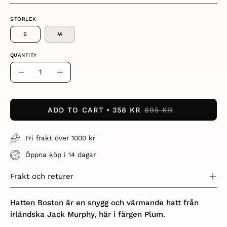
STORLEK
S
M
QUANTITY
Quantity
Decrease
Increase
Quantity
Quantity
ADD TO CART
358 KR
895 KR
Fri frakt över 1000 kr
Öppna köp i 14 dagar
Frakt och returer
Hatten Boston är en snygg och värmande hatt från
irländska Jack Murphy, här i färgen Plum.