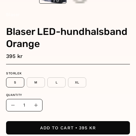
Blaser
Blaser LED-hundhalsband
Orange
395 kr
STORLEK
S
M
L
XL
QUANTITY
Quantity
Decrease
Increase
Quantity
Quantity
ADD TO CART
395 KR