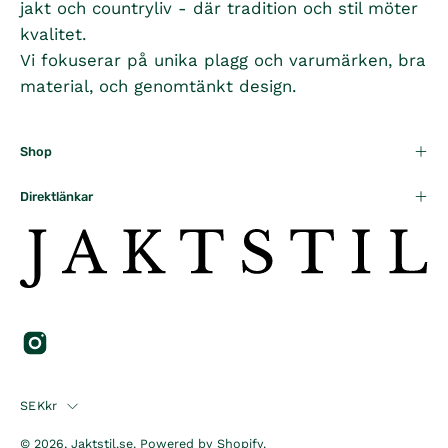
jakt och countryliv - där tradition och stil möter
kvalitet.
Vi fokuserar på unika plagg och varumärken, bra
material, och genomtänkt design.
Shop
Direktlänkar
Country
SEKkr
© 2026,
Jaktstil.se
.
Powered by
Shopify
.