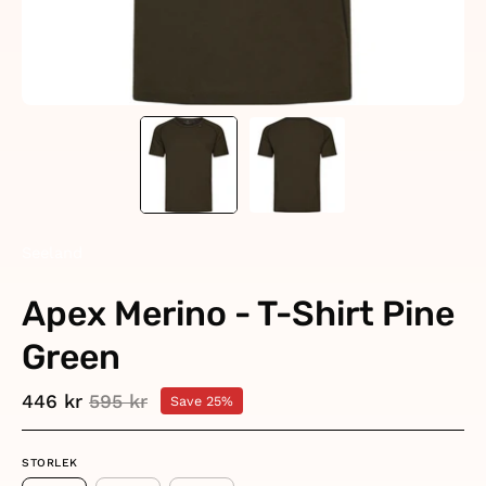
Seeland
Apex Merino - T-Shirt Pine
Green
446 kr
595 kr
Save
25%
STORLEK