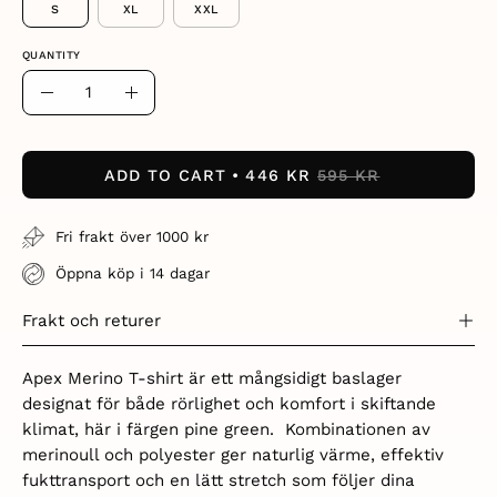
S
XL
XXL
QUANTITY
Quantity
Decrease
Increase
Quantity
Quantity
ADD TO CART
446 KR
595 KR
Fri frakt över 1000 kr
Öppna köp i 14 dagar
Frakt och returer
Apex Merino T-shirt är ett mångsidigt baslager
designat för både rörlighet och komfort i skiftande
klimat, här i färgen pine green. Kombinationen av
merinoull och polyester ger naturlig värme, effektiv
fukttransport och en lätt stretch som följer dina