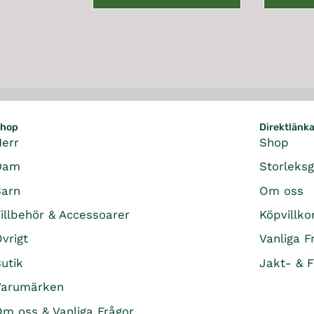
G
U
L
A
R
P
R
I
hop
Direktlänk
C
Herr
Shop
E
4
Dam
Storleks
9
Barn
Om oss
5
K
illbehör & Accessoarer
Köpvillko
R
vrigt
Vanliga F
utik
Jakt- & F
Varumärken
m oss & Vanliga Frågor