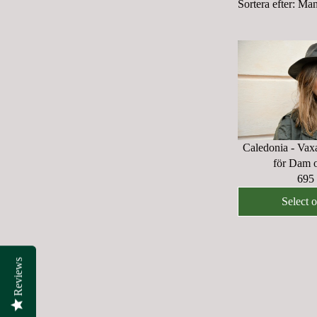
Sortera efter:
Man
Caledonia - Vax
för Dam 
695
R
E
Select 
G
U
L
A
Reviews
Reviews
R
P
R