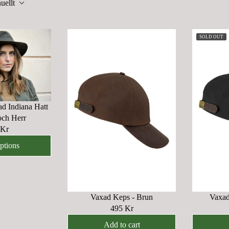
uellt
SOLD OUT
ad Indiana Hatt
och Herr
 Kr
options
Vaxad Keps - Brun
Vaxad
495 Kr
R
E
Add to cart