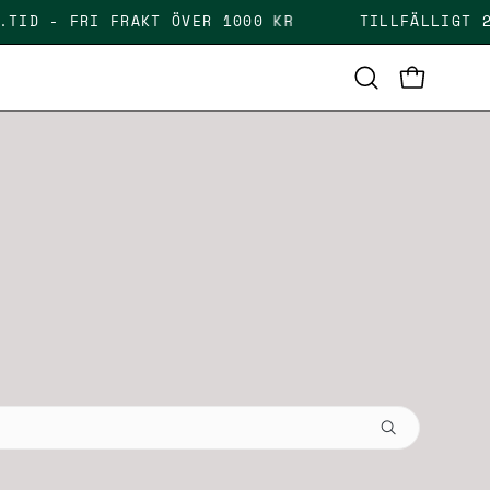
LEV.TID - FRI FRAKT ÖVER 1000 KR
TILLFÄLLIG
OPEN CAR
Open
search
bar