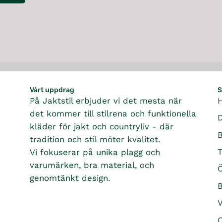
I
C
E
6
9
5
K
R
Vårt uppdrag
S
På Jaktstil erbjuder vi det mesta när
det kommer till stilrena och funktionella
kläder för jakt och countryliv - där
tradition och stil möter kvalitet.
T
Vi fokuserar på unika plagg och
varumärken, bra material, och
Ö
genomtänkt design.
B
O