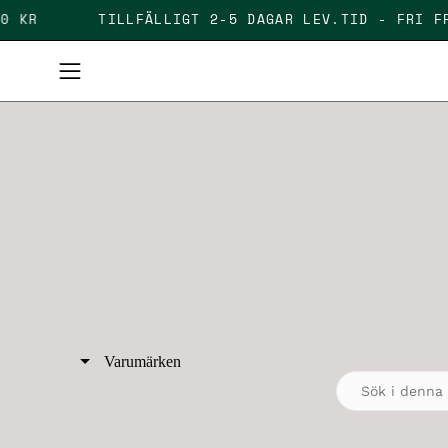
Skip
1000 KR
TILLFÄLLIGT 2-5 DAGAR LEV.TID - FR
to
content
Open
navigation
menu
Varumärken