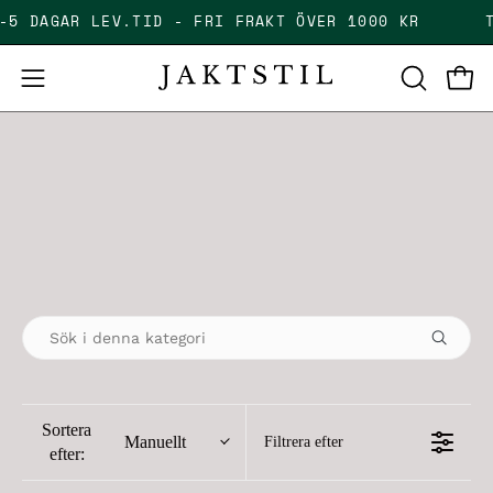
Skip
2-5 DAGAR LEV.TID - FRI FRAKT ÖVER 1000 KR
to
content
Open
Open
OPEN
SEARCH
navigation
BAR
menu
Sortera
Manuellt
Filtrera efter
efter: