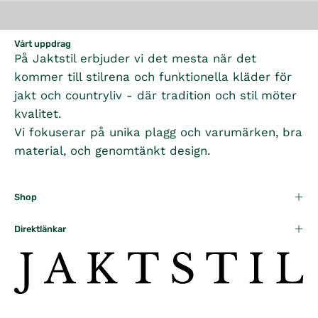
L
K
P
A
R
R
R
,
Vårt uppdrag
I
På Jaktstil erbjuder vi det mesta när det
P
N
C
R
O
kommer till stilrena och funktionella kläder för
E
I
W
1
jakt och countryliv - där tradition och stil möter
C
O
,
kvalitet.
E
N
3
Vi fokuserar på unika plagg och varumärken, bra
1
S
9
material, och genomtänkt design.
,
A
5
3
L
K
9
E
R
Shop
5
F
,
K
O
N
R
Direktlänkar
R
O
,
1
W
N
,
O
O
1
N
W
1
S
O
6
A