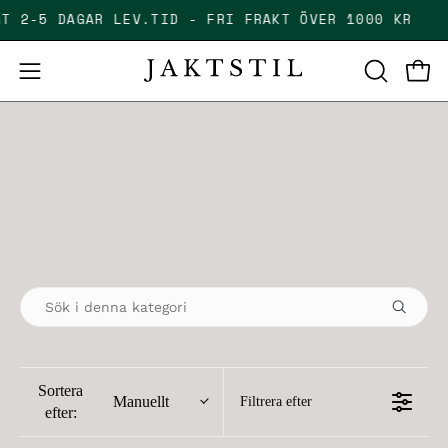
Skip
GT 2-5 DAGAR LEV.TID - FRI FRAKT ÖVER 1000 KR
to
content
Open
Open
OPEN
SEARCH
navigation
BAR
menu
Sortera
Manuellt
Filtrera efter
efter: