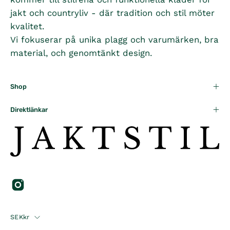
I
jakt och countryliv - där tradition och stil möter
C
kvalitet.
E
Vi fokuserar på unika plagg och varumärken, bra
3
material, och genomtänkt design.
9
5
K
Shop
R
Direktlänkar
Country
SEKkr