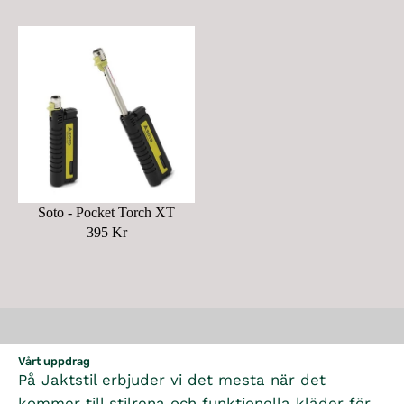
Soto - Pocket Torch XT
395 Kr
R
E
G
U
L
A
R
Vårt uppdrag
På Jaktstil erbjuder vi det mesta när det
P
R
kommer till stilrena och funktionella kläder för