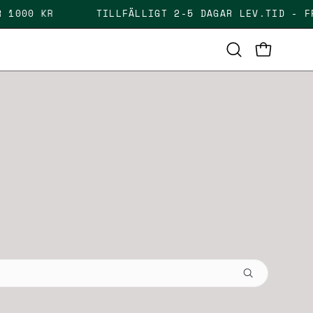
 ÖVER 1000 KR
TILLFÄLLIGT 2-5 DAGAR LEV.TID
OPEN CAR
Open
search
bar