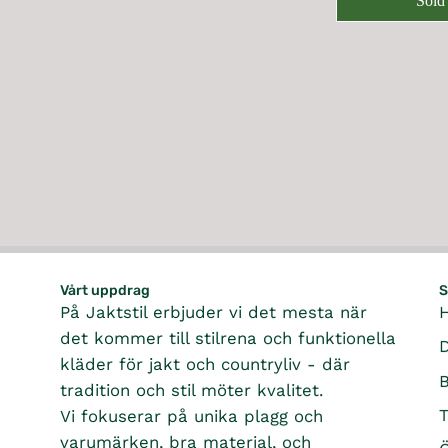
Sold
7
,
E
P
G
K
9
F
R
U
R
9
O
I
L
5
R
C
A
K
4
E
R
R
9
2
P
,
7
,
R
N
K
8
I
O
R
9
C
W
5
E
O
K
1
N
R
,
S
3
Vårt uppdrag
S
A
9
På Jaktstil erbjuder vi det mesta när
L
5
E
det kommer till stilrena och funktionella
K
F
kläder för jakt och countryliv - där
R
O
tradition och stil möter kvalitet.
,
R
T
Vi fokuserar på unika plagg och
N
9
O
varumärken, bra material, och
9