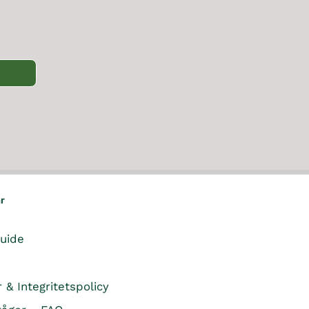
9
A
R
O
5
L
I
W
K
E
C
O
R
F
E
N
O
1
S
R
,
A
1
4
L
,
9
E
8
5
F
4
K
O
7
R
R
K
8
R
3
ar
7
K
guide
R
r & Integritetspolicy