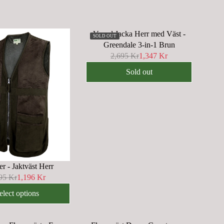
Vaxad Jacka Herr med Väst -
SOLD OUT
Greendale 3-in-1 Brun
2,695 Kr
1,347 Kr
R
E
Sold out
G
U
L
A
R
P
R
I
er - Jaktväst Herr
C
95 Kr
1,196 Kr
E
2
elect options
,
6