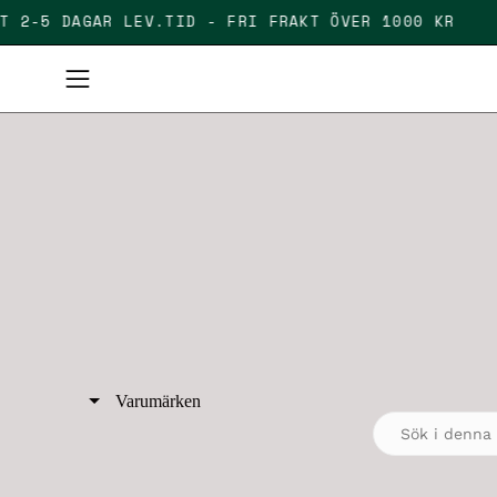
Skip
LLIGT 2-5 DAGAR LEV.TID - FRI FRAKT ÖVER 1000 KR
to
content
Open
navigation
menu
Varumärken