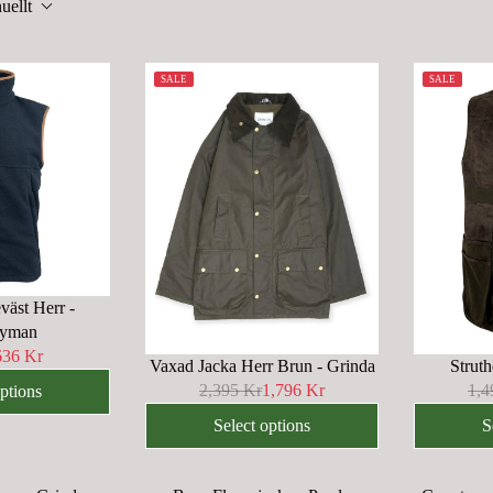
uellt
SALE
SALE
väst Herr -
ryman
636 Kr
Vaxad Jacka Herr Brun - Grinda
Struth
2,395 Kr
1,796 Kr
1,4
options
R
R
E
E
Select options
S
G
G
U
U