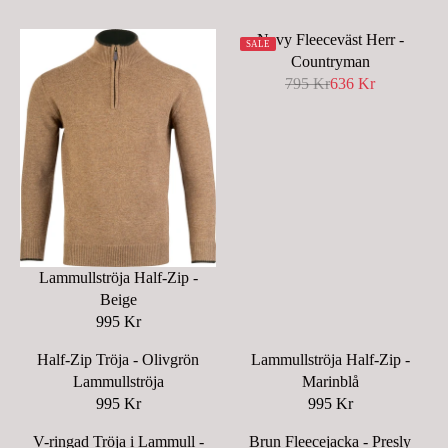
Navy Fleeceväst Herr -
SALE
Countryman
795 Kr
636 Kr
R
E
G
U
L
A
R
P
R
Lammullströja Half-Zip -
I
Beige
C
995 Kr
R
E
E
7
Half-Zip Tröja - Olivgrön
Lammullströja Half-Zip -
G
9
Lammullströja
Marinblå
U
5
995 Kr
995 Kr
R
R
L
K
E
E
A
V-ringad Tröja i Lammull -
Brun Fleecejacka - Presly
R