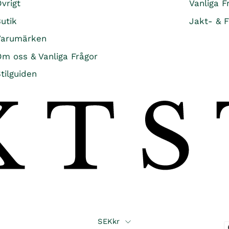
vrigt
Vanliga F
utik
Jakt- & F
Varumärken
m oss & Vanliga Frågor
tilguiden
Country
SEKkr