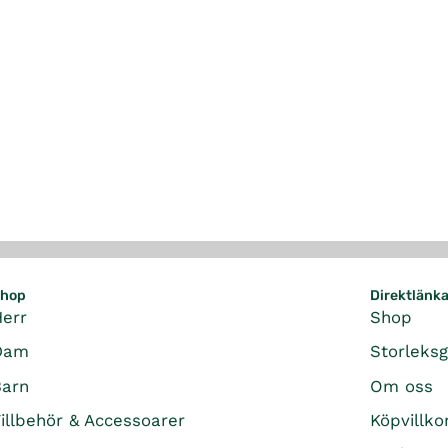
hop
Direktlänk
Herr
Shop
Dam
Storleks
Barn
Om oss
illbehör & Accessoarer
Köpvillko