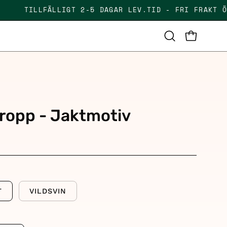
KR
TILLFÄLLIGT 2-5 DAGAR LEV.TID - FRI FRAK
OPEN CAR
Open
search
bar
n
ropp - Jaktmotiv
T
VILDSVIN