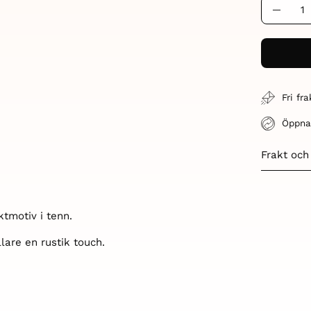
Quantity
Decre
Quant
Fri fr
Öppna
Frakt och
tmotiv i tenn.
llare en rustik touch.