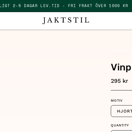
FÄLLIGT 2-5 DAGAR LEV.TID - FRI FRAKT ÖVER 1000 
Fritzman
Vinp
295 kr
MOTIV
HJOR
QUANTITY