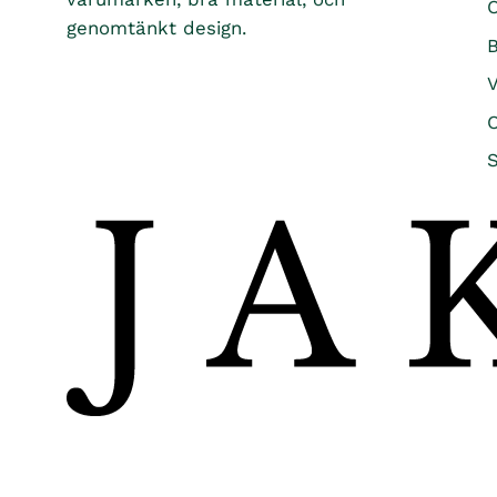
Ö
genomtänkt design.
B
O
S