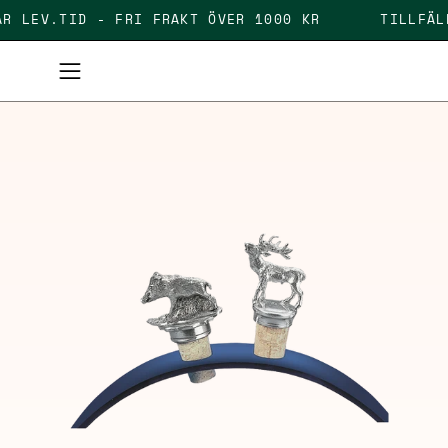
Skip
DAGAR LEV.TID - FRI FRAKT ÖVER 1000 KR
TILL
to
content
Open
navigation
menu
Open
image
lightbox