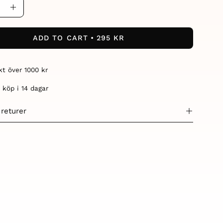
ase
Increase
ity
Quantity
ADD TO CART
295 KR
akt över 1000 kr
 köp i 14 dagar
 returer