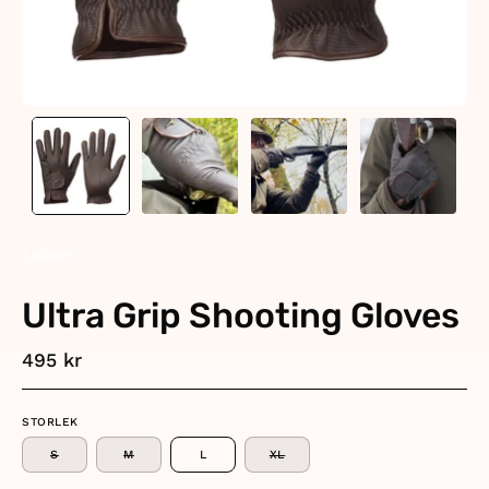
Laksen
Ultra Grip Shooting Gloves
495 kr
STORLEK
S
M
L
XL