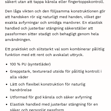
säkert utan att tappa känsla eller fingertoppskontroll.
Den låga vikten och den följsamma konstruktionen gör
att handsken rör sig naturligt med handen, vilket ger
exakta avfyrningar och smidiga manövrer. En elastisk
handled och justerbar stängning säkerställer att
passformen sitter stadigt och behagligt genom hela
användningen.
Ett praktiskt och slitstarkt val som kombinerar pålitlig
funktion med ett rent och avskalat uttryck.
100 % PU (syntetläder)
G
reppstark, texturerad utsida för pålitlig kontroll i
alla väder
L
ätt och flexibel konstruktion för naturlig
handrörelse
U
tformad för god känsla och säker avfyrning
E
lastisk handled med justerbar stängning för en
säker och personlig passform