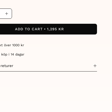
ase
Increase
ity
Quantity
ADD TO CART
1,295 KR
akt över 1000 kr
 köp i 14 dagar
 returer