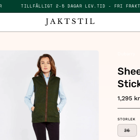
00 KR
TILLFÄLLIGT 2-5 DAGAR LEV.TID - FRI F
en
Dubarry
age
Shee
htbox
Stic
1,295 k
STORLEK
36