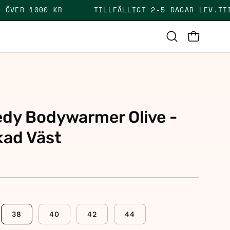
RAKT ÖVER 1000 KR
TILLFÄLLIGT 2-5 DAGAR LE
OPEN CAR
Open
search
bar
dy Bodywarmer Olive -
kad Väst
r
38
40
42
44