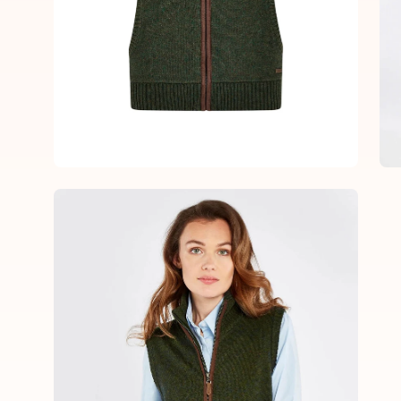
Open
image
lightbox