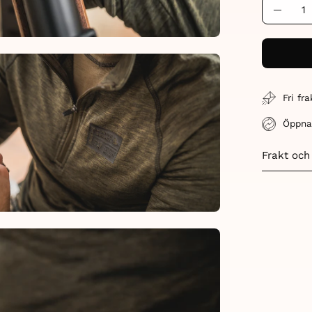
Quantity
Decre
Quant
en
age
htbox
Fri fr
Öppna
Frakt och
en
age
htbox