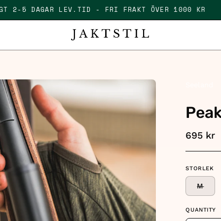
LFÄLLIGT 2-5 DAGAR LEV.TID - FRI FRAKT ÖVER 1000
en
Seeland
age
Peak
htbox
695 kr
STORLEK
M
QUANTITY