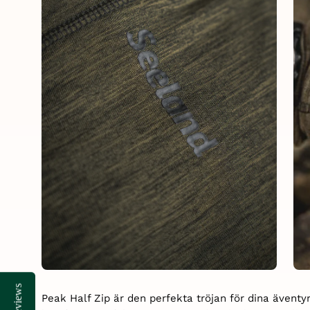
Reviews
Reviews
Peak Half Zip är den perfekta tröjan för dina äventyr