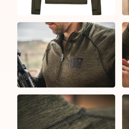
Open
Op
image
im
lightbox
lig
Open
Op
image
im
lightbox
lig