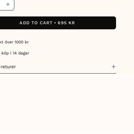
ase
Increase
ity
Quantity
ADD TO CART
695 KR
akt över 1000 kr
 köp i 14 dagar
 returer