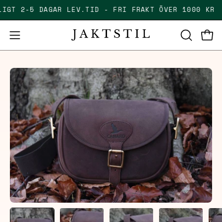
Skip
ÄLLIGT 2-5 DAGAR LEV.TID - FRI FRAKT ÖVER 1000 K
to
content
Open
Open
OPEN
SEARCH
navigation
BAR
menu
Open
Op
image
im
lightbox
li