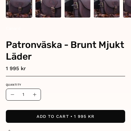
Canard
Patronväska - Brunt Mjukt
Läder
1 995 kr
QUANTITY
Quantity
Decrease
Increase
Quantity
Quantity
ADD TO CART
1 995 KR