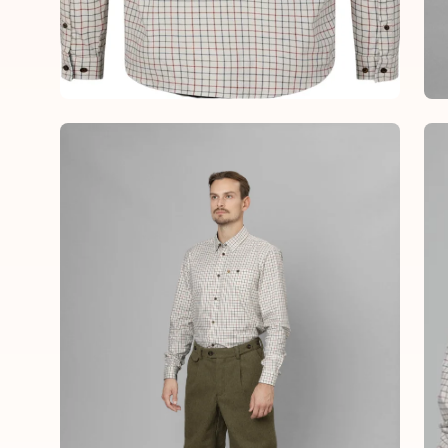
Open
Op
image
im
lightbox
lig