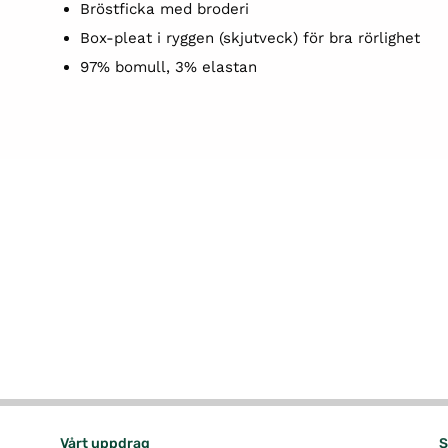
B
röstficka med broderi
Box-pleat i ryggen (s
kjutveck) för bra rörlighet
97% bomull, 3% elastan
Vårt uppdrag
S