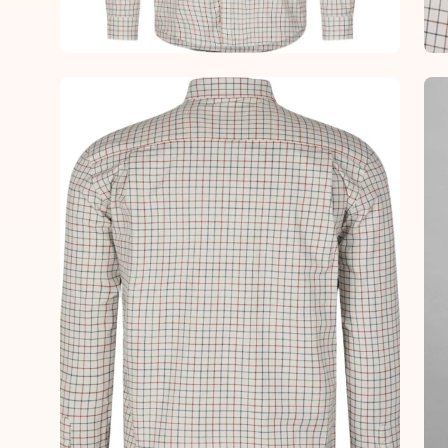
Open
Op
image
im
lightbox
lig