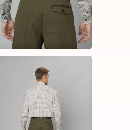
en
age
htbox