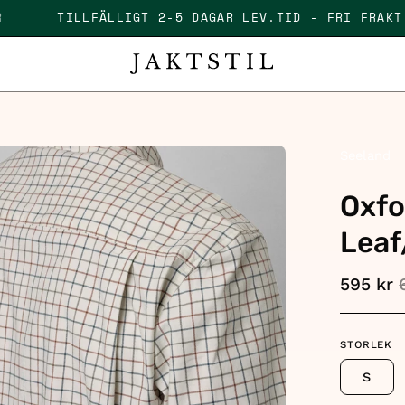
 KR
TILLFÄLLIGT 2-5 DAGAR LEV.TID - FRI FRA
en
Seeland
age
Oxfo
htbox
Leaf
595 kr
STORLEK
S