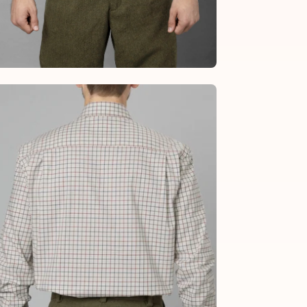
en
age
htbox