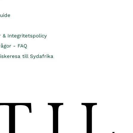
guide
r & Integritetspolicy
rågor - FAQ
iskeresa till Sydafrika