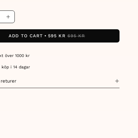
ase
Increase
ity
Quantity
ADD TO CART
595 KR
695 KR
akt över 1000 kr
 köp i 14 dagar
 returer