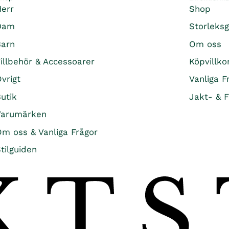
Herr
Shop
Dam
Storleks
Barn
Om oss
illbehör & Accessoarer
Köpvillko
vrigt
Vanliga F
utik
Jakt- & F
Varumärken
m oss & Vanliga Frågor
tilguiden