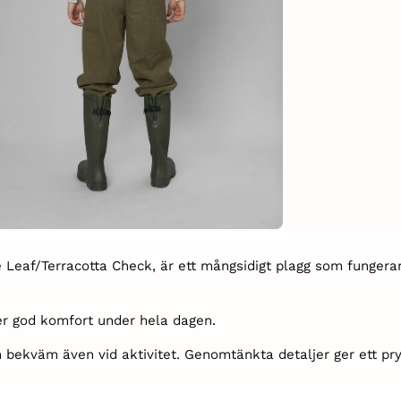
e Leaf/Terracotta Check, är ett mångsidigt plagg som fungera
ger god komfort under hela dagen.
rtan bekväm även vid aktivitet. Genomtänkta detaljer ger ett 