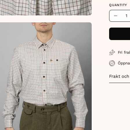
QUANTITY
Quantity
Decre
en
Quant
age
htbox
Fri fr
Öppna
Frakt och