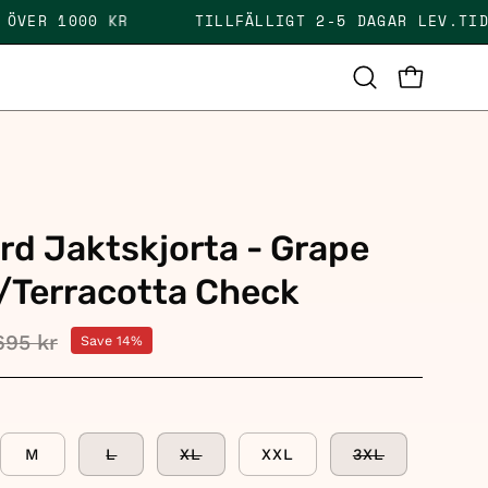
KT ÖVER 1000 KR
TILLFÄLLIGT 2-5 DAGAR LEV.
OPEN CAR
Open
search
bar
rd Jaktskjorta - Grape
/Terracotta Check
695 kr
Save
14%
M
L
XL
XXL
3XL