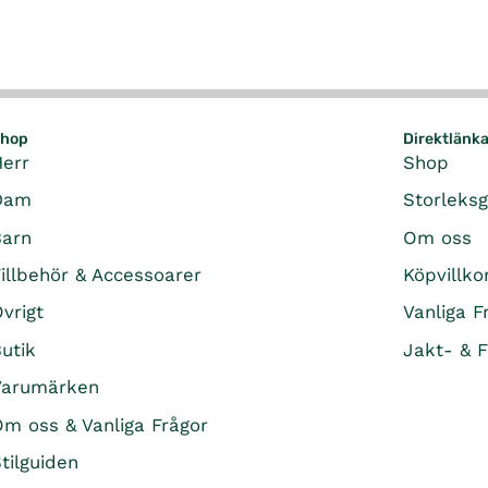
hop
Direktlänk
Herr
Shop
Dam
Storleks
Barn
Om oss
illbehör & Accessoarer
Köpvillko
vrigt
Vanliga F
utik
Jakt- & F
Varumärken
m oss & Vanliga Frågor
tilguiden