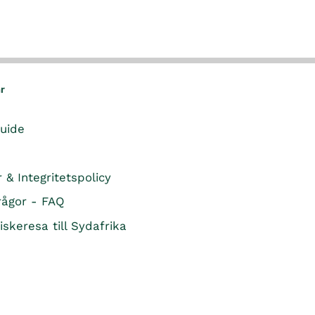
ar
guide
r & Integritetspolicy
rågor - FAQ
iskeresa till Sydafrika