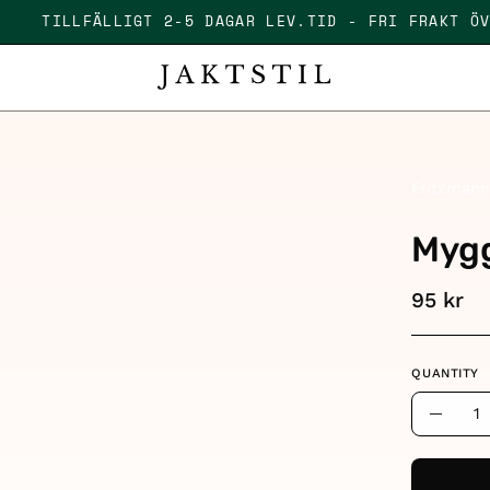
R
TILLFÄLLIGT 2-5 DAGAR LEV.TID - FRI FRAKT
Fritzman
Mygg
95 kr
QUANTITY
Quantity
Decre
Quant