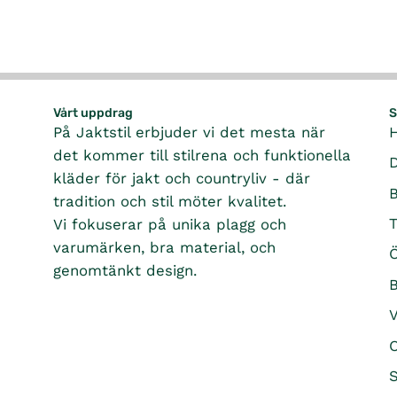
Vårt uppdrag
S
På Jaktstil erbjuder vi det mesta när
det kommer till stilrena och funktionella
kläder för jakt och countryliv - där
tradition och stil möter kvalitet.
T
Vi fokuserar på unika plagg och
varumärken, bra material, och
Ö
genomtänkt design.
B
O
S