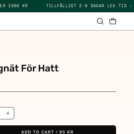
 ÖVER 1000 KR
TILLFÄLLIGT 2-5 DAGAR LEV.TID
OPEN CAR
Open
search
bar
n
nät För Hatt
ase
Increase
ity
Quantity
ADD TO CART
95 KR