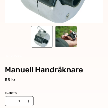
Jack Pyke
Manuell Handräknare
95 kr
QUANTITY
Quantity
Decrease
Increase