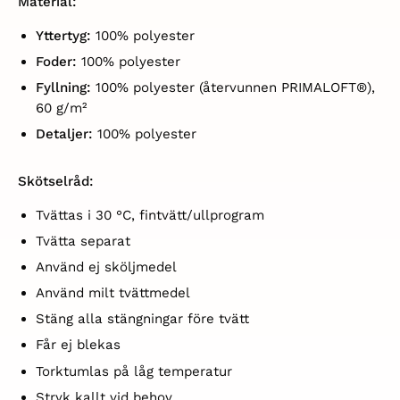
Material:
Yttertyg:
100% polyester
Foder:
100% polyester
Fyllning:
100% polyester (återvunnen PRIMALOFT®),
60 g/m²
Detaljer:
100% polyester
Skötselråd:
Tvättas i 30 °C, fintvätt/ullprogram
Tvätta separat
Använd ej sköljmedel
Använd milt tvättmedel
Stäng alla stängningar före tvätt
Får ej blekas
Torktumlas på låg temperatur
Stryk kallt vid behov