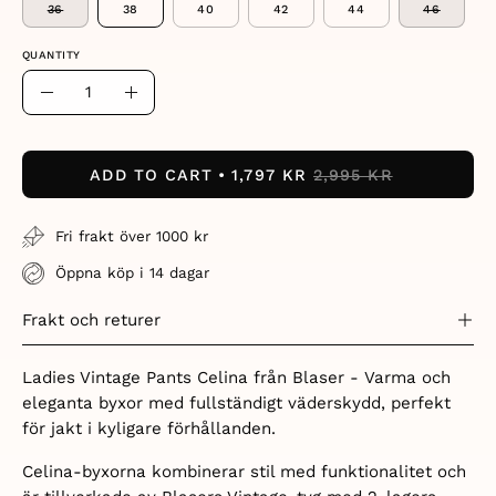
36
38
40
42
44
46
QUANTITY
Quantity
Decrease
Increase
Quantity
Quantity
ADD TO CART
1,797 KR
2,995 KR
Fri frakt över 1000 kr
Öppna köp i 14 dagar
Frakt och returer
Ladies Vintage Pants Celina från Blaser -
Varma och
eleganta byxor med fullständigt väderskydd, perfekt
för jakt i kyligare förhållanden.
Celina-byxorna kombinerar stil med funktionalitet och