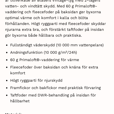
är tillverkade av Blasers Vintage-tyg med 2-lagers
vatten- och vindtätt skydd. Med 60 g Primaloft®-
vaddering och fleecefoder på baksidan ger byxorna
optimal värme och komfort i kalla och blöta
förhållanden. Högt ryggparti med fleecefoder skyddar
njurarna extra bra, och förstärkt taftfoder på insidan
gör byxorna både hållbara och praktiska.
Fullständigt väderskydd (10 000 mm vattenpelare)
Andningsfunktion (10 000 g/m²/24h)
60 g Primaloft®-vaddering för värme
Fleecefoder över baksidan och knäna för extra
komfort
Högt ryggparti för njurskydd
Framfickor och bakfickor med praktisk förvaring
Taftfoder med DWR-behandling på insidan för
hållbarhet