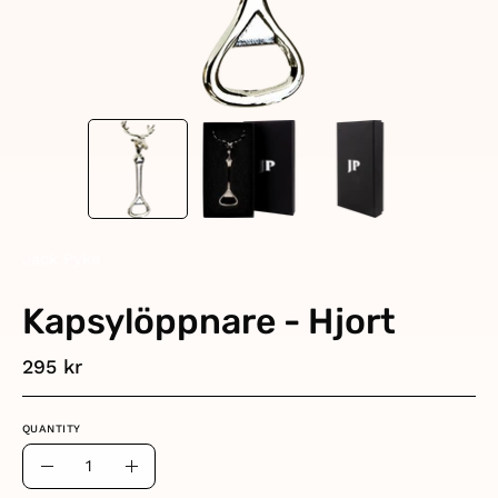
Jack Pyke
Kapsylöppnare - Hjort
295 kr
QUANTITY
Quantity
Decrease
Increase