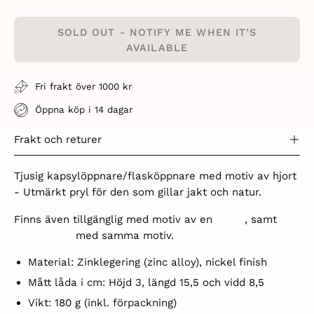
Quantity
Quantity
SOLD OUT - NOTIFY ME WHEN IT’S
AVAILABLE
Fri frakt över 1000 kr
Öppna köp i 14 dagar
Frakt och returer
Tjusig kapsylöppnare/flasköppnare med motiv av hjort
- Utmärkt pryl för den som gillar jakt och natur.
Finns även tillgänglig med motiv av en
fasan
, samt
korkskruvar
med samma motiv.
Material: Zinklegering (zinc alloy), nickel finish
Mått låda i cm: Höjd 3, längd 15,5 och vidd 8,5
Vikt: 180 g (inkl. förpackning)