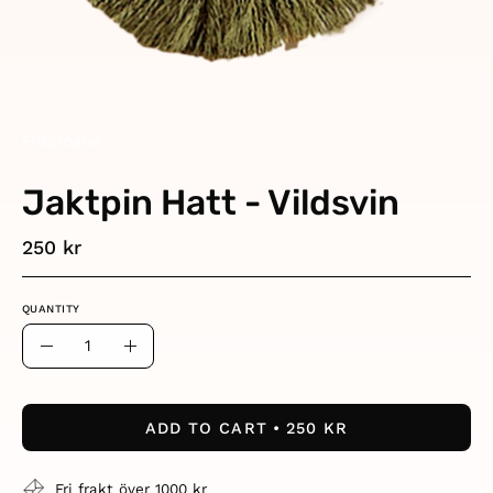
Fritzmann
Jaktpin Hatt - Vildsvin
250 kr
QUANTITY
Quantity
Decrease
Increase
Quantity
Quantity
ADD TO CART
250 KR
Fri frakt över 1000 kr